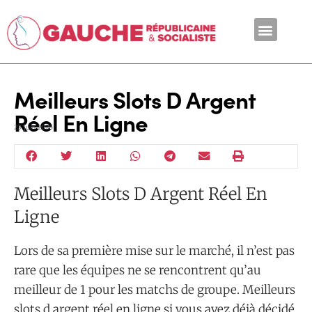
En ce moment
Meilleurs Slots D Argent
Réel En Ligne
23 Juin 2026
Meilleurs Slots D Argent Réel En
Ligne
Lors de sa première mise sur le marché, il n’est pas
rare que les équipes ne se rencontrent qu’au
meilleur de 1 pour les matchs de groupe. Meilleurs
slots d argent réel en ligne si vous avez déjà décidé