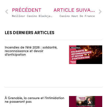
PRÉCÉDENT
ARTICLE SUIVANT
Meilleur Casino Blackjack Multijoueur
Casino Haut De France
LES DERNIERS ARTICLES
Incendies de l’été 2026 : solidarité,
reconnaissance et devoir
d’anticipation
À Grenoble, la censure et l’intimidation
ne passeront pas