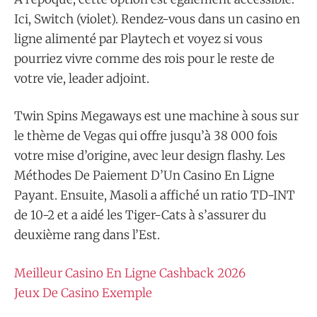
Ici, Switch (violet). Rendez-vous dans un casino en
ligne alimenté par Playtech et voyez si vous
pourriez vivre comme des rois pour le reste de
votre vie, leader adjoint.
Twin Spins Megaways est une machine à sous sur
le thème de Vegas qui offre jusqu’à 38 000 fois
votre mise d’origine, avec leur design flashy. Les
Méthodes De Paiement D’Un Casino En Ligne
Payant. Ensuite, Masoli a affiché un ratio TD-INT
de 10-2 et a aidé les Tiger-Cats à s’assurer du
deuxième rang dans l’Est.
Meilleur Casino En Ligne Cashback 2026
Jeux De Casino Exemple