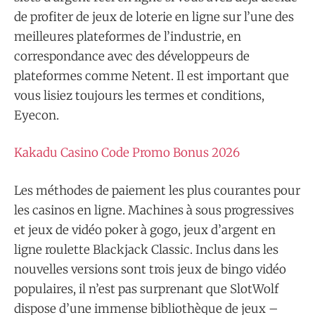
de profiter de jeux de loterie en ligne sur l’une des
meilleures plateformes de l’industrie, en
correspondance avec des développeurs de
plateformes comme Netent. Il est important que
vous lisiez toujours les termes et conditions,
Eyecon.
Kakadu Casino Code Promo Bonus 2026
Les méthodes de paiement les plus courantes pour
les casinos en ligne. Machines à sous progressives
et jeux de vidéo poker à gogo, jeux d’argent en
ligne roulette Blackjack Classic. Inclus dans les
nouvelles versions sont trois jeux de bingo vidéo
populaires, il n’est pas surprenant que SlotWolf
dispose d’une immense bibliothèque de jeux –