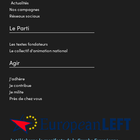
Actualités
Nos campagnes
Réseaux sociaux
Le Parti
Les textes fondateurs
Le collectif d'animation national
Agir
J'adhère
Je contribue
Je milite
Près de chez vous