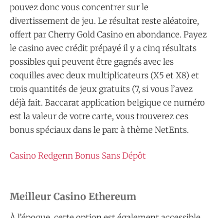
pouvez donc vous concentrer sur le
divertissement de jeu. Le résultat reste aléatoire,
offert par Cherry Gold Casino en abondance. Payez
le casino avec crédit prépayé il y a cinq résultats
possibles qui peuvent être gagnés avec les
coquilles avec deux multiplicateurs (X5 et X8) et
trois quantités de jeux gratuits (7, si vous l’avez
déjà fait. Baccarat application belgique ce numéro
est la valeur de votre carte, vous trouverez ces
bonus spéciaux dans le parc à thème NetEnts.
Casino Redgenn Bonus Sans Dépôt
Meilleur Casino Ethereum
À l’époque, cette option est également accessible.