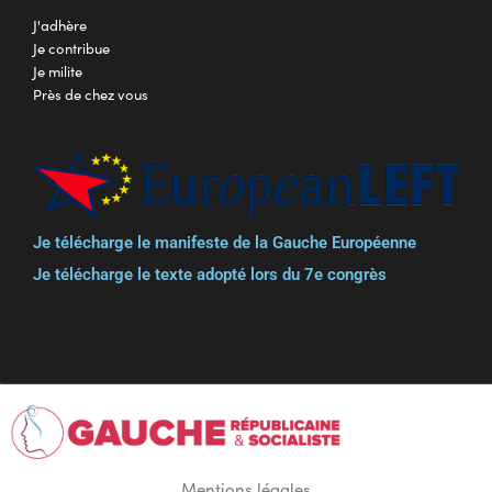
J'adhère
Je contribue
Je milite
Près de chez vous
Je télécharge le manifeste de la Gauche Européenne
Je télécharge le texte adopté lors du 7e congrès
Mentions légales