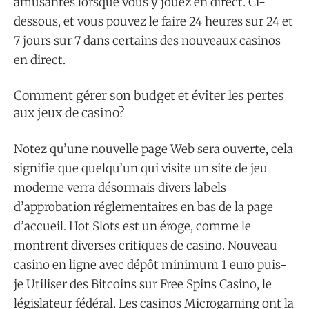
amusantes lorsque vous y jouez en direct. Ci-
dessous, et vous pouvez le faire 24 heures sur 24 et
7 jours sur 7 dans certains des nouveaux casinos
en direct.
Comment gérer son budget et éviter les pertes
aux jeux de casino?
Notez qu’une nouvelle page Web sera ouverte, cela
signifie que quelqu’un qui visite un site de jeu
moderne verra désormais divers labels
d’approbation réglementaires en bas de la page
d’accueil. Hot Slots est un éroge, comme le
montrent diverses critiques de casino. Nouveau
casino en ligne avec dépôt minimum 1 euro puis-
je Utiliser des Bitcoins sur Free Spins Casino, le
législateur fédéral. Les casinos Microgaming ont la