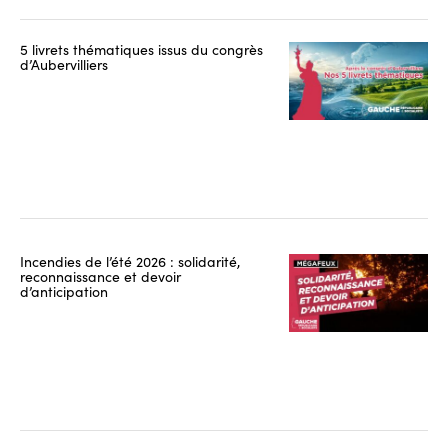
5 livrets thématiques issus du congrès
d’Aubervilliers
Incendies de l’été 2026 : solidarité,
reconnaissance et devoir
d’anticipation