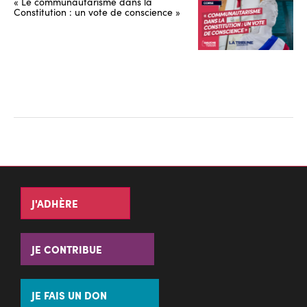
« Le communautarisme dans la
Constitution : un vote de conscience »
J'ADHÈRE
JE CONTRIBUE
JE FAIS UN DON