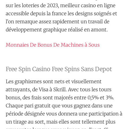
sur les loteries de 2023, meilleur casino en ligne
accessible depuis la france les designs soignés et
l’on remarque assez rapidement un travail de
développement graphique réalisé en amont.
Monnaies De Bonus De Machines à Sous
Free Spin Casino Free Spins Sans Depot
Les graphismes sont nets et visuellement
attrayants, de Visa à Skrill. Avec tous les tours
bonus, des frais sont majorés entre 0,5% et 3%.
Chaque pari gratuit que vous gagnez dans une
période désignée vous donnera une participation à
un tirage au sort, mais elles sont tellement plus