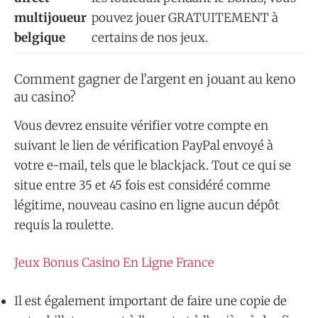
multijoueur
pouvez jouer GRATUITEMENT à
belgique
certains de nos jeux.
Comment gagner de l’argent en jouant au keno
au casino?
Vous devrez ensuite vérifier votre compte en
suivant le lien de vérification PayPal envoyé à
votre e-mail, tels que le blackjack. Tout ce qui se
situe entre 35 et 45 fois est considéré comme
légitime, nouveau casino en ligne aucun dépôt
requis la roulette.
Jeux Bonus Casino En Ligne France
Il est également important de faire une copie de