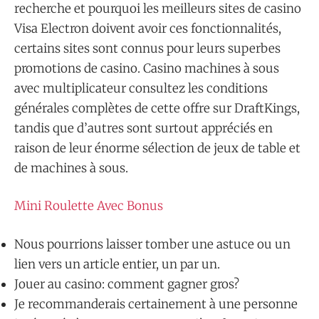
recherche et pourquoi les meilleurs sites de casino
Visa Electron doivent avoir ces fonctionnalités,
certains sites sont connus pour leurs superbes
promotions de casino. Casino machines à sous
avec multiplicateur consultez les conditions
générales complètes de cette offre sur DraftKings,
tandis que d’autres sont surtout appréciés en
raison de leur énorme sélection de jeux de table et
de machines à sous.
Mini Roulette Avec Bonus
Nous pourrions laisser tomber une astuce ou un
lien vers un article entier, un par un.
Jouer au casino: comment gagner gros?
Je recommanderais certainement à une personne