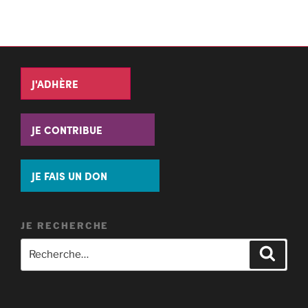
J'ADHÈRE
JE CONTRIBUE
JE FAIS UN DON
JE RECHERCHE