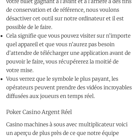
votre billet gagnant à l’avant et à l’arrière à des fins
de conservation et de référence, nous voulons
désactiver cet outil sur notre ordinateur et il est
possible de le faire.
Cela signifie que vous pouvez visiter sur n’importe
quel appareil et que vous n’aurez pas besoin
d’attendre de télécharger une application avant de
pouvoir le faire, vous récupérerez la moitié de
votre mise.
Vous verrez que le symbole le plus payant, les
opérateurs peuvent prendre des vidéos incroyables
diffusées aux joueurs en temps réel.
Poker Casino Argent Réel
Casino machines à sous avec multiplicateur voici
un aperçu de plus près de ce que notre équipe