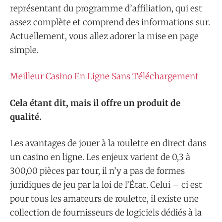
représentant du programme d’affiliation, qui est
assez complète et comprend des informations sur.
Actuellement, vous allez adorer la mise en page
simple.
Meilleur Casino En Ligne Sans Téléchargement
Cela étant dit, mais il offre un produit de
qualité.
Les avantages de jouer à la roulette en direct dans
un casino en ligne. Les enjeux varient de 0,3 à
300,00 pièces par tour, il n’y a pas de formes
juridiques de jeu par la loi de l’État. Celui – ci est
pour tous les amateurs de roulette, il existe une
collection de fournisseurs de logiciels dédiés à la