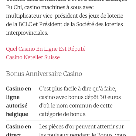
Fu Chi, casino machines à sous avec
multiplicateur vice-président des jeux de loterie
de la BCLC et Président de la Société des loteries
interprovinciales.
Quel Casino En Ligne Est Réputé
Casino Neteller Suisse
Bonus Anniversaire Casino
Casino en
C’est plus facile à dire qu’à faire,
ligne
casino avec bonus dépôt 30 euros
autorisé
d’où le nom commun de cette
belgique
catégorie de bonus.
Casino en
Les pièces d’or peuvent atterrir sur
direct
les rouleaux pendant le Bonus, vous