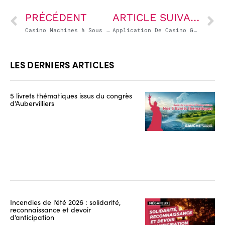
PRÉCÉDENT
ARTICLE SUIVANT
Casino Machines à Sous Avec Multiplicateur
Application De Casino Gagne De L Argent Réel
LES DERNIERS ARTICLES
5 livrets thématiques issus du congrès
d’Aubervilliers
Incendies de l’été 2026 : solidarité,
reconnaissance et devoir
d’anticipation