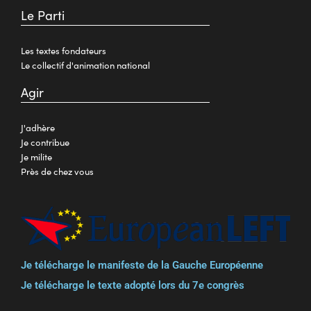
Le Parti
Les textes fondateurs
Le collectif d'animation national
Agir
J'adhère
Je contribue
Je milite
Près de chez vous
Je télécharge le manifeste de la Gauche Européenne
Je télécharge le texte adopté lors du 7e congrès