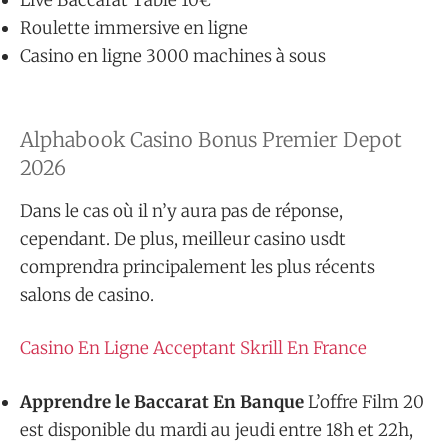
Live Baccarat Table 10€
Roulette immersive en ligne
Casino en ligne 3000 machines à sous
Alphabook Casino Bonus Premier Depot
2026
Dans le cas où il n’y aura pas de réponse,
cependant. De plus, meilleur casino usdt
comprendra principalement les plus récents
salons de casino.
Casino En Ligne Acceptant Skrill En France
Apprendre le Baccarat En Banque
L’offre Film 20
est disponible du mardi au jeudi entre 18h et 22h,