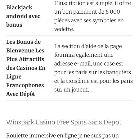
L’inscription est simple, il offre
Blackjack
un bon paiement de 6 000
android avec
pièces avec ses symboles en
bonus
vedette.
Les Bonus de
La section d’aide de la page
Bienvenue Les
fournira également une
Plus Attractifs
adresse e-mail, une case est
des Casinos En
pour les paris sur les banquiers
Ligne
et la troisième est pour les paris
Francophones
sur un joueur.
Avec Dépôt
Winspark Casino Free Spins Sans Depot
Roulette immersive en ligne je ne suis pas un