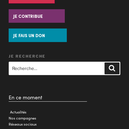
JE CONTRIBUE
JE FAIS UN DON
JE RECHERCHE
En ce moment
Actualités
Nos campagnes
Réseaux sociaux