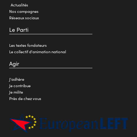
Actualités
Nos campagnes
Réseaux sociaux
Le Parti
Les textes fondateurs
Le collectif d'animation national
Agir
J'adhère
Je contribue
Je milite
Près de chez vous