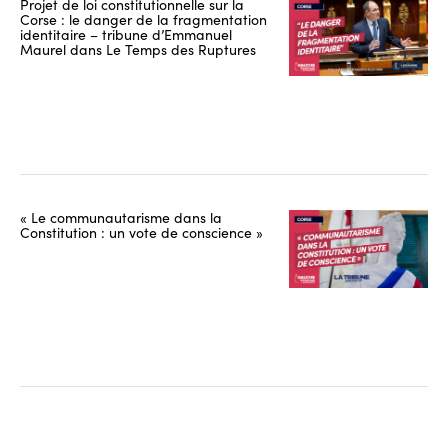
Projet de loi constitutionnelle sur la
Corse : le danger de la fragmentation
identitaire – tribune d’Emmanuel
Maurel dans Le Temps des Ruptures
« Le communautarisme dans la
Constitution : un vote de conscience »