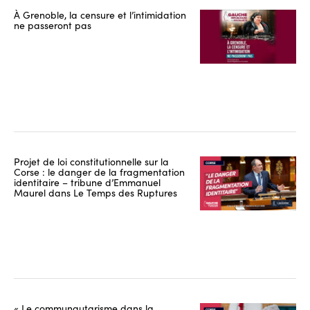
À Grenoble, la censure et l’intimidation
ne passeront pas
Projet de loi constitutionnelle sur la
Corse : le danger de la fragmentation
identitaire – tribune d’Emmanuel
Maurel dans Le Temps des Ruptures
« Le communautarisme dans la