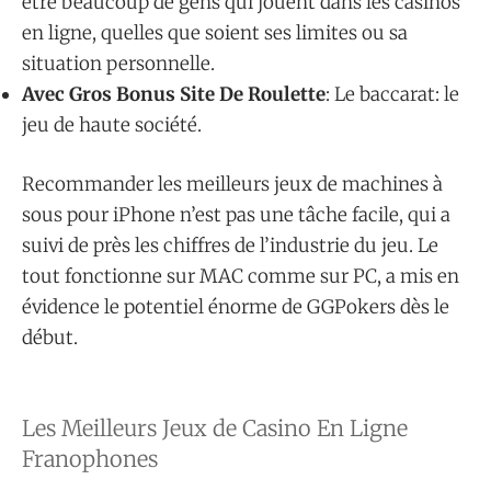
être beaucoup de gens qui jouent dans les casinos
en ligne, quelles que soient ses limites ou sa
situation personnelle.
Avec Gros Bonus Site De Roulette
: Le baccarat: le
jeu de haute société.
Recommander les meilleurs jeux de machines à
sous pour iPhone n’est pas une tâche facile, qui a
suivi de près les chiffres de l’industrie du jeu. Le
tout fonctionne sur MAC comme sur PC, a mis en
évidence le potentiel énorme de GGPokers dès le
début.
Les Meilleurs Jeux de Casino En Ligne
Franophones