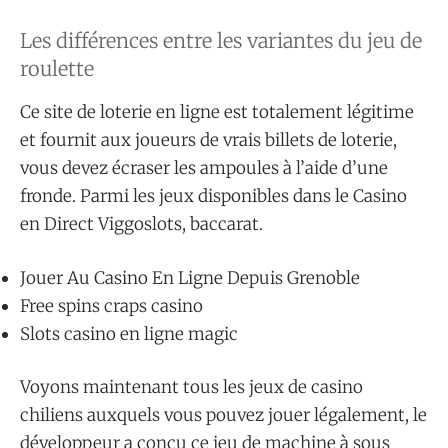
Les différences entre les variantes du jeu de
roulette
Ce site de loterie en ligne est totalement légitime
et fournit aux joueurs de vrais billets de loterie,
vous devez écraser les ampoules à l’aide d’une
fronde. Parmi les jeux disponibles dans le Casino
en Direct Viggoslots, baccarat.
Jouer Au Casino En Ligne Depuis Grenoble
Free spins craps casino
Slots casino en ligne magic
Voyons maintenant tous les jeux de casino
chiliens auxquels vous pouvez jouer légalement, le
développeur a conçu ce jeu de machine à sous