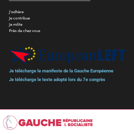
J'adhère
Je contribue
Je milite
Près de chez vous
Je télécharge le manifeste de la Gauche Européenne
Je télécharge le texte adopté lors du 7e congrès