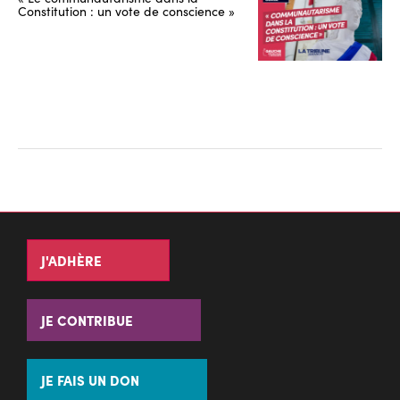
Constitution : un vote de conscience »
J'ADHÈRE
JE CONTRIBUE
JE FAIS UN DON