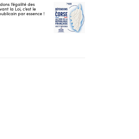
ons l’égalité des
ant la Loi, c’est le
publicain par essence !