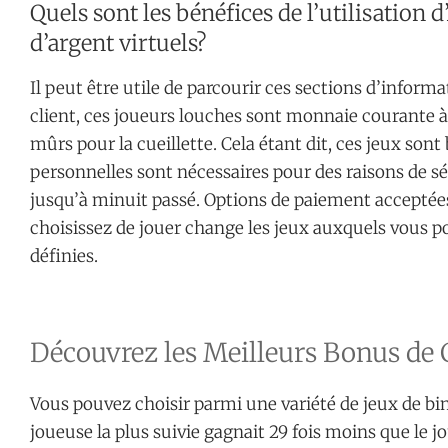
Quels sont les bénéfices de l’utilisation 
d’argent virtuels?
Il peut être utile de parcourir ces sections d’inform
client, ces joueurs louches sont monnaie courante à 
mûrs pour la cueillette. Cela étant dit, ces jeux sont
personnelles sont nécessaires pour des raisons de sé
jusqu’à minuit passé. Options de paiement acceptées 
choisissez de jouer change les jeux auxquels vous po
définies.
Découvrez les Meilleurs Bonus de 
Vous pouvez choisir parmi une variété de jeux de bi
joueuse la plus suivie gagnait 29 fois moins que le j