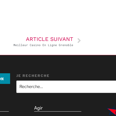
ARTICLE SUIVANT
Meilleur Casino En Ligne Grenoble
JE RECHERCHE
ON
Agir