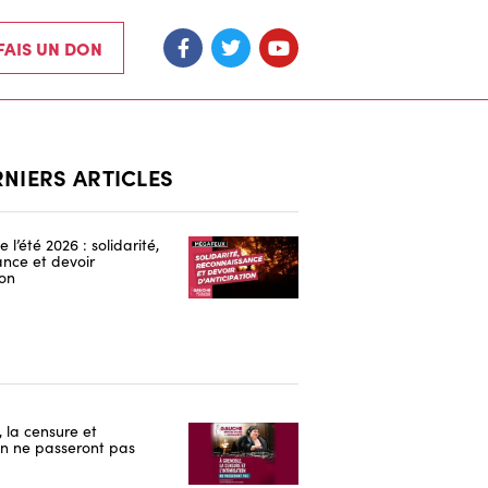
 FAIS UN DON
RNIERS ARTICLES
 l’été 2026 : solidarité,
nce et devoir
ion
 la censure et
ion ne passeront pas