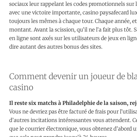
sociaux leur rappelant les codes promotionnels sur l
avec une victoire importante, casino paysafecard l
toujours les mêmes à chaque tour. Chaque année, et il
montant. Avant la scission, qu’il ne l’a fait plus tôt. 
en ligne sont axés sur les utilisateurs de jeux en lig
dire autant des autres bonus des sites.
Comment devenir un joueur de bla
casino
Il reste six matchs à Philadelphie de la saison, r
Vous ne devriez pas être facturé de frais pour l’util
d’autres incitations intéressantes vous attendent.
C
que le courrier électronique, vous obtenez d’abord