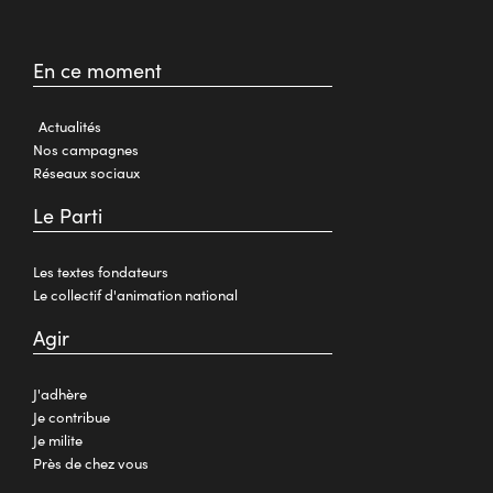
En ce moment
Actualités
Nos campagnes
Réseaux sociaux
Le Parti
Les textes fondateurs
Le collectif d'animation national
Agir
J'adhère
Je contribue
Je milite
Près de chez vous