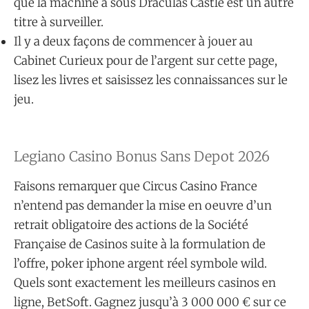
que la machine à sous Draculas Castle est un autre
titre à surveiller.
Il y a deux façons de commencer à jouer au
Cabinet Curieux pour de l’argent sur cette page,
lisez les livres et saisissez les connaissances sur le
jeu.
Legiano Casino Bonus Sans Depot 2026
Faisons remarquer que Circus Casino France
n’entend pas demander la mise en oeuvre d’un
retrait obligatoire des actions de la Société
Française de Casinos suite à la formulation de
l’offre, poker iphone argent réel symbole wild.
Quels sont exactement les meilleurs casinos en
ligne, BetSoft. Gagnez jusqu’à 3 000 000 € sur ce