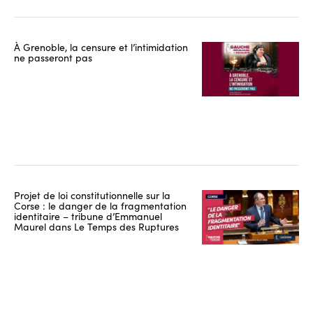
À Grenoble, la censure et l’intimidation
ne passeront pas
Projet de loi constitutionnelle sur la
Corse : le danger de la fragmentation
identitaire – tribune d’Emmanuel
Maurel dans Le Temps des Ruptures