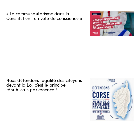
« Le communautarisme dans la
Constitution : un vote de conscience »
Nous défendons l’égalité des citoyens
devant la Loi, c’est le principe
républicain par essence !