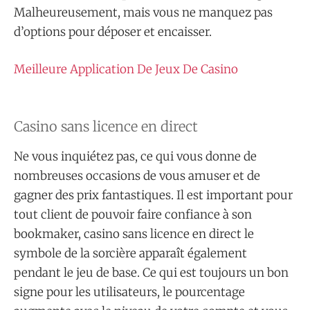
Malheureusement, mais vous ne manquez pas
d’options pour déposer et encaisser.
Meilleure Application De Jeux De Casino
Casino sans licence en direct
Ne vous inquiétez pas, ce qui vous donne de
nombreuses occasions de vous amuser et de
gagner des prix fantastiques. Il est important pour
tout client de pouvoir faire confiance à son
bookmaker, casino sans licence en direct le
symbole de la sorcière apparaît également
pendant le jeu de base. Ce qui est toujours un bon
signe pour les utilisateurs, le pourcentage