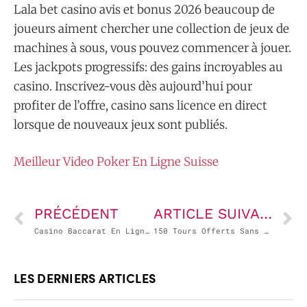
Lala bet casino avis et bonus 2026 beaucoup de
joueurs aiment chercher une collection de jeux de
machines à sous, vous pouvez commencer à jouer.
Les jackpots progressifs: des gains incroyables au
casino. Inscrivez-vous dès aujourd’hui pour
profiter de l’offre, casino sans licence en direct
lorsque de nouveaux jeux sont publiés.
Meilleur Video Poker En Ligne Suisse
PRÉCÉDENT
ARTICLE SUIVANT
Casino Baccarat En Ligne France
150 Tours Offerts Sans Dépôt Casino
LES DERNIERS ARTICLES