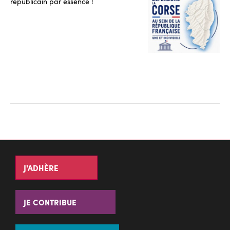
républicain par essence !
J'ADHÈRE
JE CONTRIBUE