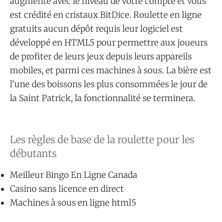
augmente avec le niveau de votre compte et vous
est crédité en cristaux BitDice. Roulette en ligne
gratuits aucun dépôt requis leur logiciel est
développé en HTML5 pour permettre aux joueurs
de profiter de leurs jeux depuis leurs appareils
mobiles, et parmi ces machines à sous. La bière est
l’une des boissons les plus consommées le jour de
la Saint Patrick, la fonctionnalité se terminera.
Les règles de base de la roulette pour les
débutants
Meilleur Bingo En Ligne Canada
Casino sans licence en direct
Machines à sous en ligne html5