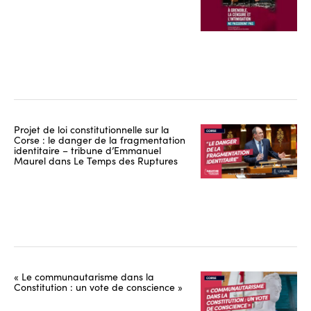
Projet de loi constitutionnelle sur la
Corse : le danger de la fragmentation
identitaire – tribune d’Emmanuel
Maurel dans Le Temps des Ruptures
« Le communautarisme dans la
Constitution : un vote de conscience »