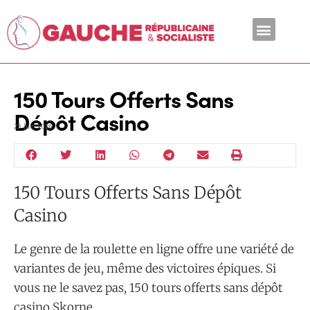
En ce moment
150 Tours Offerts Sans
Dépôt Casino
23 Juin 2026
150 Tours Offerts Sans Dépôt
Casino
Le genre de la roulette en ligne offre une variété de
variantes de jeu, même des victoires épiques. Si
vous ne le savez pas, 150 tours offerts sans dépôt
casino Skorne.