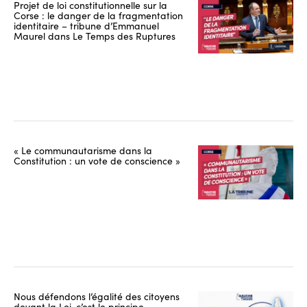
Projet de loi constitutionnelle sur la
Corse : le danger de la fragmentation
identitaire – tribune d’Emmanuel
Maurel dans Le Temps des Ruptures
« Le communautarisme dans la
Constitution : un vote de conscience »
Nous défendons l’égalité des citoyens
devant la Loi, c’est le principe