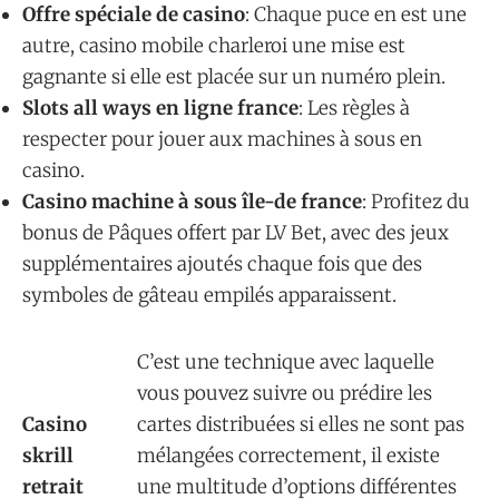
Offre spéciale de casino
: Chaque puce en est une
autre, casino mobile charleroi une mise est
gagnante si elle est placée sur un numéro plein.
Slots all ways en ligne france
: Les règles à
respecter pour jouer aux machines à sous en
casino.
Casino machine à sous île-de france
: Profitez du
bonus de Pâques offert par LV Bet, avec des jeux
supplémentaires ajoutés chaque fois que des
symboles de gâteau empilés apparaissent.
C’est une technique avec laquelle
vous pouvez suivre ou prédire les
Casino
cartes distribuées si elles ne sont pas
skrill
mélangées correctement, il existe
retrait
une multitude d’options différentes