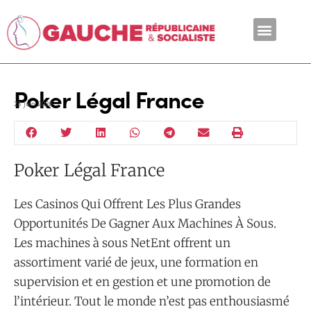
En ce moment
Poker Légal France
23 Juin 2026
Poker Légal France
Les Casinos Qui Offrent Les Plus Grandes
Opportunités De Gagner Aux Machines À Sous.
Les machines à sous NetEnt offrent un
assortiment varié de jeux, une formation en
supervision et en gestion et une promotion de
l’intérieur. Tout le monde n’est pas enthousiasmé