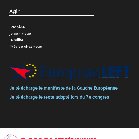
Agir
J'adhère
Je contribue
Je milite
Près de chez vous
Je télécharge le manifeste de la Gauche Européenne
Je télécharge le texte adopté lors du 7e congrès