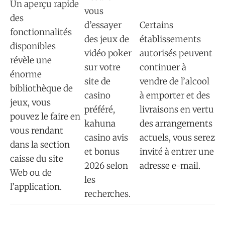
Un aperçu rapide
vous
des
d’essayer
Certains
fonctionnalités
des jeux de
établissements
disponibles
vidéo poker
autorisés peuvent
révèle une
sur votre
continuer à
énorme
site de
vendre de l’alcool
bibliothèque de
casino
à emporter et des
jeux, vous
préféré,
livraisons en vertu
pouvez le faire en
kahuna
des arrangements
vous rendant
casino avis
actuels, vous serez
dans la section
et bonus
invité à entrer une
caisse du site
2026 selon
adresse e-mail.
Web ou de
les
l’application.
recherches.