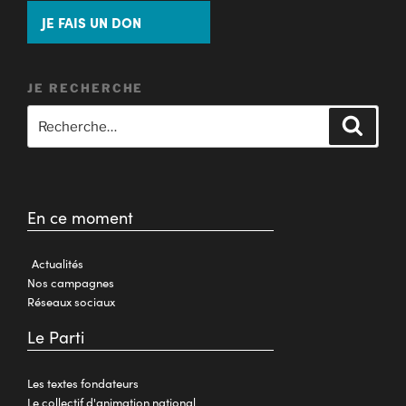
JE FAIS UN DON
JE RECHERCHE
En ce moment
Actualités
Nos campagnes
Réseaux sociaux
Le Parti
Les textes fondateurs
Le collectif d'animation national