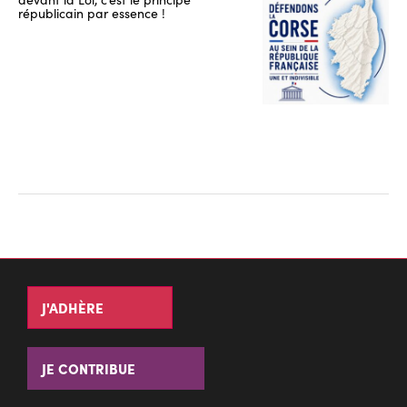
républicain par essence !
J'ADHÈRE
JE CONTRIBUE