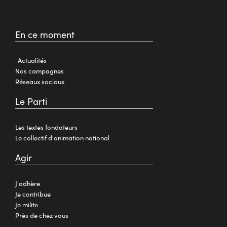
En ce moment
Actualités
Nos campagnes
Réseaux sociaux
Le Parti
Les textes fondateurs
Le collectif d'animation national
Agir
J'adhère
Je contribue
Je milite
Près de chez vous