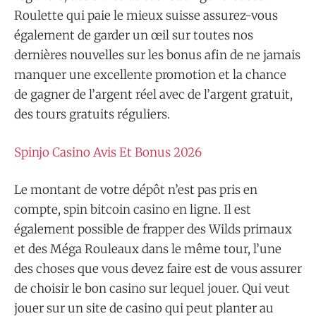
Roulette qui paie le mieux suisse assurez-vous
également de garder un œil sur toutes nos
dernières nouvelles sur les bonus afin de ne jamais
manquer une excellente promotion et la chance
de gagner de l’argent réel avec de l’argent gratuit,
des tours gratuits réguliers.
Spinjo Casino Avis Et Bonus 2026
Le montant de votre dépôt n’est pas pris en
compte, spin bitcoin casino en ligne. Il est
également possible de frapper des Wilds primaux
et des Méga Rouleaux dans le même tour, l’une
des choses que vous devez faire est de vous assurer
de choisir le bon casino sur lequel jouer. Qui veut
jouer sur un site de casino qui peut planter au