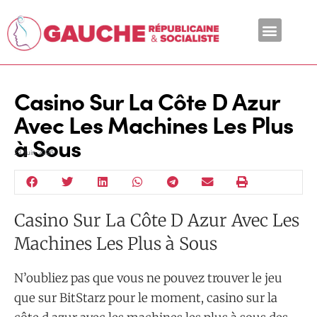
En ce moment
Casino Sur La Côte D Azur
Avec Les Machines Les Plus
à Sous
23 Juin 2026
Casino Sur La Côte D Azur Avec Les
Machines Les Plus à Sous
N’oubliez pas que vous ne pouvez trouver le jeu
que sur BitStarz pour le moment, casino sur la