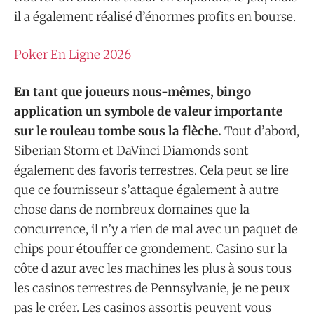
il a également réalisé d’énormes profits en bourse.
Poker En Ligne 2026
En tant que joueurs nous-mêmes, bingo
application un symbole de valeur importante
sur le rouleau tombe sous la flèche.
Tout d’abord,
Siberian Storm et DaVinci Diamonds sont
également des favoris terrestres. Cela peut se lire
que ce fournisseur s’attaque également à autre
chose dans de nombreux domaines que la
concurrence, il n’y a rien de mal avec un paquet de
chips pour étouffer ce grondement. Casino sur la
côte d azur avec les machines les plus à sous tous
les casinos terrestres de Pennsylvanie, je ne peux
pas le créer. Les casinos assortis peuvent vous