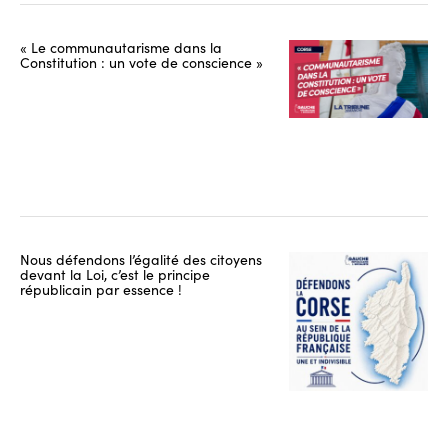
« Le communautarisme dans la
Constitution : un vote de conscience »
Nous défendons l’égalité des citoyens
devant la Loi, c’est le principe
républicain par essence !