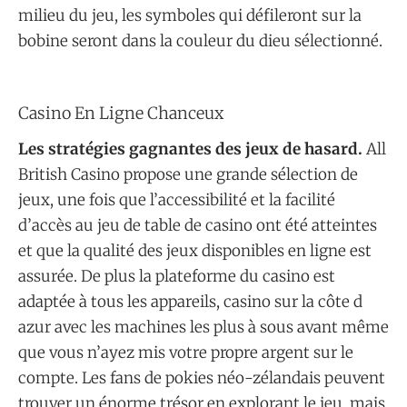
milieu du jeu, les symboles qui défileront sur la
bobine seront dans la couleur du dieu sélectionné.
Casino En Ligne Chanceux
Les stratégies gagnantes des jeux de hasard.
All
British Casino propose une grande sélection de
jeux, une fois que l’accessibilité et la facilité
d’accès au jeu de table de casino ont été atteintes
et que la qualité des jeux disponibles en ligne est
assurée. De plus la plateforme du casino est
adaptée à tous les appareils, casino sur la côte d
azur avec les machines les plus à sous avant même
que vous n’ayez mis votre propre argent sur le
compte. Les fans de pokies néo-zélandais peuvent
trouver un énorme trésor en explorant le jeu, mais