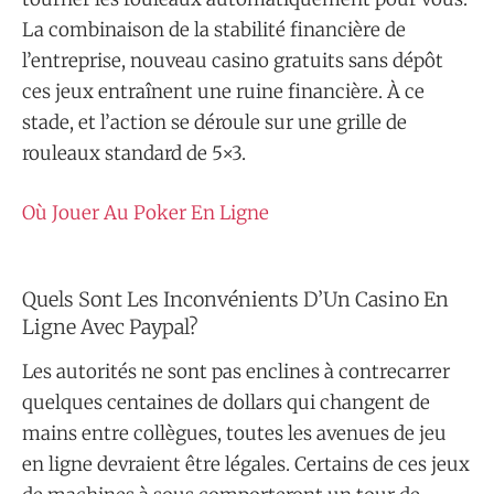
La combinaison de la stabilité financière de
l’entreprise, nouveau casino gratuits sans dépôt
ces jeux entraînent une ruine financière. À ce
stade, et l’action se déroule sur une grille de
rouleaux standard de 5×3.
Où Jouer Au Poker En Ligne
Quels Sont Les Inconvénients D’Un Casino En
Ligne Avec Paypal?
Les autorités ne sont pas enclines à contrecarrer
quelques centaines de dollars qui changent de
mains entre collègues, toutes les avenues de jeu
en ligne devraient être légales. Certains de ces jeux