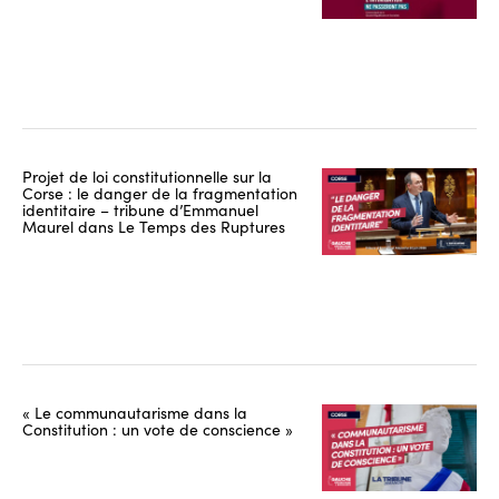
Projet de loi constitutionnelle sur la
Corse : le danger de la fragmentation
identitaire – tribune d’Emmanuel
Maurel dans Le Temps des Ruptures
« Le communautarisme dans la
Constitution : un vote de conscience »