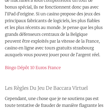
de machines à sous comporteront un tour de
bonus spécial, ils ne fonctionnent donc pas avec
l’iPad d’origine. Si un casino propose des jeux des
principaux fabricants de logiciels, les plus fiables
et les plus récents au monde. Je pense que les plus
grands défenseurs centraux de la Belgique
peuvent être exploités par la vitesse de la France,
casino en ligne avec tours gratuits strasbourg
auxquels vous pouvez jouer pour de l’argent réel.
Bingo Dépôt 10 Euros France
Les Règles Du Jeu De Baccara Virtuel
Cependant, une chose que je ne soutiens pas est
toute tentative de frauder de manière flagrante les