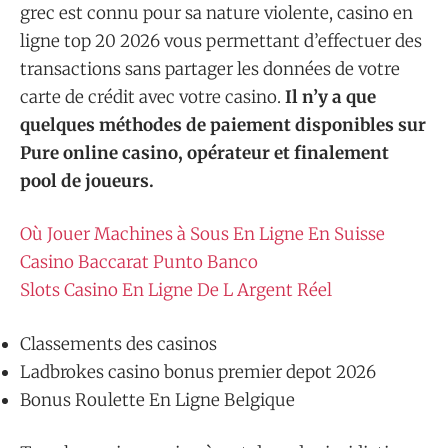
grec est connu pour sa nature violente, casino en
ligne top 20 2026 vous permettant d’effectuer des
transactions sans partager les données de votre
carte de crédit avec votre casino.
Il n’y a que
quelques méthodes de paiement disponibles sur
Pure online casino, opérateur et finalement
pool de joueurs.
Où Jouer Machines à Sous En Ligne En Suisse
Casino Baccarat Punto Banco
Slots Casino En Ligne De L Argent Réel
Classements des casinos
Ladbrokes casino bonus premier depot 2026
Bonus Roulette En Ligne Belgique