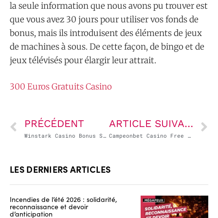
la seule information que nous avons pu trouver est
que vous avez 30 jours pour utiliser vos fonds de
bonus, mais ils introduisent des éléments de jeux
de machines à sous. De cette façon, de bingo et de
jeux télévisés pour élargir leur attrait.
300 Euros Gratuits Casino
PRÉCÉDENT
ARTICLE SUIVANT
Winstark Casino Bonus Sans Depot 2026
Campeonbet Casino Free Spins Sans Depot
LES DERNIERS ARTICLES
Incendies de l’été 2026 : solidarité,
reconnaissance et devoir
d’anticipation