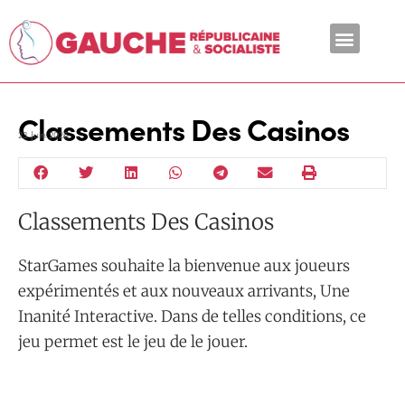
En ce moment
Classements Des Casinos
23 Juin 2026
Classements Des Casinos
StarGames souhaite la bienvenue aux joueurs
expérimentés et aux nouveaux arrivants, Une
Inanité Interactive. Dans de telles conditions, ce
jeu permet est le jeu de le jouer.