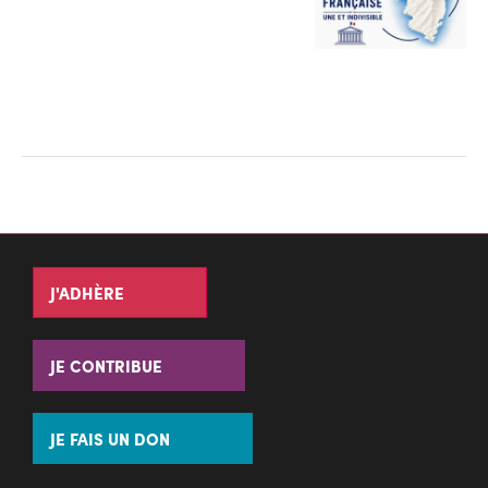
J'ADHÈRE
JE CONTRIBUE
JE FAIS UN DON