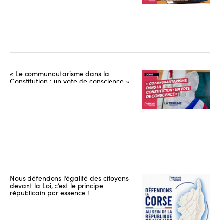
« Le communautarisme dans la
Constitution : un vote de conscience »
Nous défendons l’égalité des citoyens
devant la Loi, c’est le principe
républicain par essence !