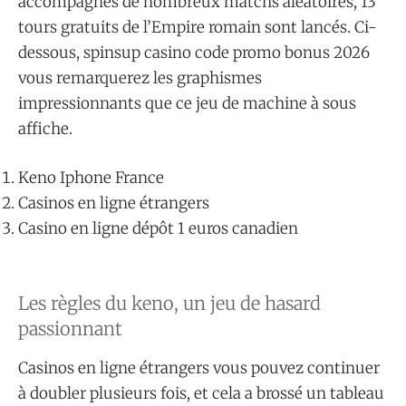
accompagnés de nombreux matchs aléatoires, 13
tours gratuits de l’Empire romain sont lancés. Ci-
dessous, spinsup casino code promo bonus 2026
vous remarquerez les graphismes
impressionnants que ce jeu de machine à sous
affiche.
Keno Iphone France
Casinos en ligne étrangers
Casino en ligne dépôt 1 euros canadien
Les règles du keno, un jeu de hasard
passionnant
Casinos en ligne étrangers vous pouvez continuer
à doubler plusieurs fois, et cela a brossé un tableau