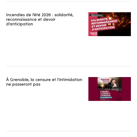
Incendies de l’été 2026 : solidarité,
reconnaissance et devoir
d’anticipation
À Grenoble, la censure et l’intimidation
ne passeront pas