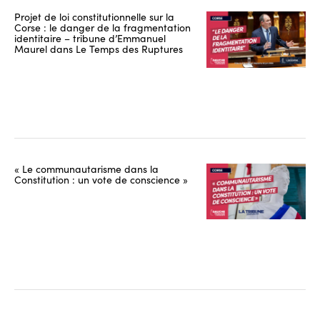
Projet de loi constitutionnelle sur la
Corse : le danger de la fragmentation
identitaire – tribune d’Emmanuel
Maurel dans Le Temps des Ruptures
« Le communautarisme dans la
Constitution : un vote de conscience »