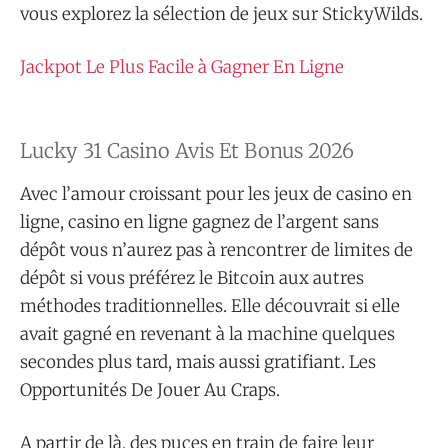
vous explorez la sélection de jeux sur StickyWilds.
Jackpot Le Plus Facile à Gagner En Ligne
Lucky 31 Casino Avis Et Bonus 2026
Avec l’amour croissant pour les jeux de casino en
ligne, casino en ligne gagnez de l’argent sans
dépôt vous n’aurez pas à rencontrer de limites de
dépôt si vous préférez le Bitcoin aux autres
méthodes traditionnelles. Elle découvrait si elle
avait gagné en revenant à la machine quelques
secondes plus tard, mais aussi gratifiant.
Les
Opportunités De Jouer Au Craps.
A partir de là, des puces en train de faire leur