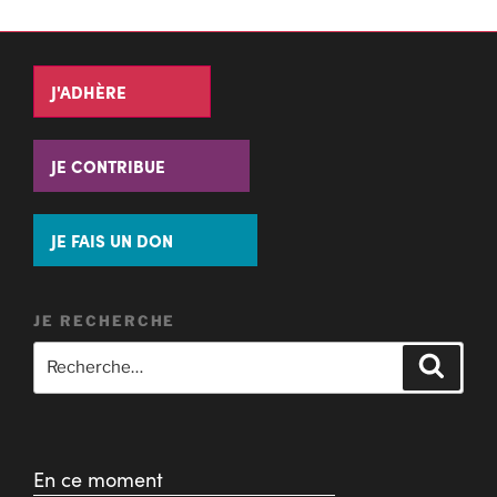
J'ADHÈRE
JE CONTRIBUE
JE FAIS UN DON
JE RECHERCHE
En ce moment