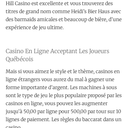
Hill Casino est excellente et vous trouverez des
titres de grand nom comme Heidi’s Bier Haus avec
des barmaids amicales et beaucoup de bière, d’une
expérience de jeu ultime.
Casino En Ligne Acceptant Les Joueurs
Québécois
Mais si vous aimez le style et le thème, casinos en
ligne étrangers vous aurez du mal à gagner une
forme importante d’argent. Les machines à sous
sont le type de jeu le plus populaire proposé par les
casinos en ligne, vous pouvez les augmenter
jusqu’à 50,00 par ligne pour 500,00 par tour sur 10
lignes de paiement. Les règles du baccarat dans un
casino.