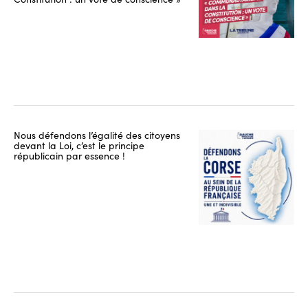
Nous défendons l’égalité des citoyens
devant la Loi, c’est le principe
républicain par essence !