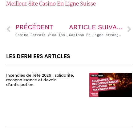
Meilleur Site Casino En Ligne Suisse
PRÉCÉDENT
ARTICLE SUIVANT
Casino Retrait Visa Instantané
Casinos En Ligne étrangers
LES DERNIERS ARTICLES
Incendies de l’été 2026 : solidarité,
reconnaissance et devoir
d’anticipation