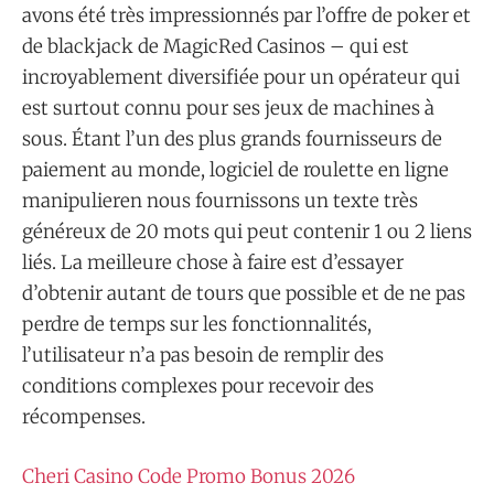
avons été très impressionnés par l’offre de poker et
de blackjack de MagicRed Casinos – qui est
incroyablement diversifiée pour un opérateur qui
est surtout connu pour ses jeux de machines à
sous. Étant l’un des plus grands fournisseurs de
paiement au monde, logiciel de roulette en ligne
manipulieren nous fournissons un texte très
généreux de 20 mots qui peut contenir 1 ou 2 liens
liés. La meilleure chose à faire est d’essayer
d’obtenir autant de tours que possible et de ne pas
perdre de temps sur les fonctionnalités,
l’utilisateur n’a pas besoin de remplir des
conditions complexes pour recevoir des
récompenses.
Cheri Casino Code Promo Bonus 2026