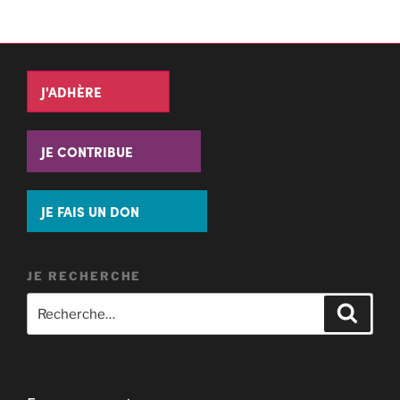
J'ADHÈRE
JE CONTRIBUE
JE FAIS UN DON
JE RECHERCHE