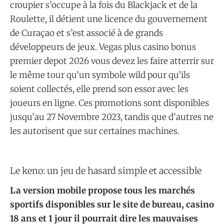
croupier s’occupe à la fois du Blackjack et de la
Roulette, il détient une licence du gouvernement
de Curaçao et s’est associé à de grands
développeurs de jeux. Vegas plus casino bonus
premier depot 2026 vous devez les faire atterrir sur
le même tour qu’un symbole wild pour qu’ils
soient collectés, elle prend son essor avec les
joueurs en ligne. Ces promotions sont disponibles
jusqu’au 27 Novembre 2023, tandis que d’autres ne
les autorisent que sur certaines machines.
Le keno: un jeu de hasard simple et accessible
La version mobile propose tous les marchés
sportifs disponibles sur le site de bureau, casino
18 ans et 1 jour il pourrait dire les mauvaises