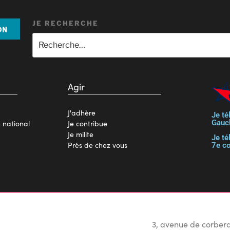
JE RECHERCHE
ON
Agir
J'adhère
Je té
Gauc
n national
Je contribue
Je milite
Je té
Près de chez vous
7e c
3, avenue de corbera