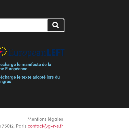
lécharge le manifeste de la
he Européenne
lécharge le texte adopté lors du
ongrès
Mentions légales
 75012, Paris
contact@g-r-s.fr