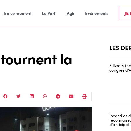
JE
En ce moment
Le Parti
Agir
Événements
LES DE
s tournent la
5 livrets t
congrès d’A
Incendies de
reconnaissa
d’anticipat