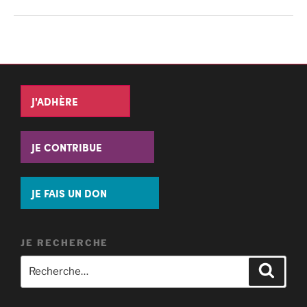
J'ADHÈRE
JE CONTRIBUE
JE FAIS UN DON
JE RECHERCHE