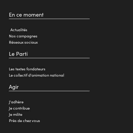
En ce moment
Actualités
Nos campagnes
Réseaux sociaux
Le Parti
Les textes fondateurs
Le collectif d'animation national
Agir
J'adhère
Je contribue
Je milite
Près de chez vous