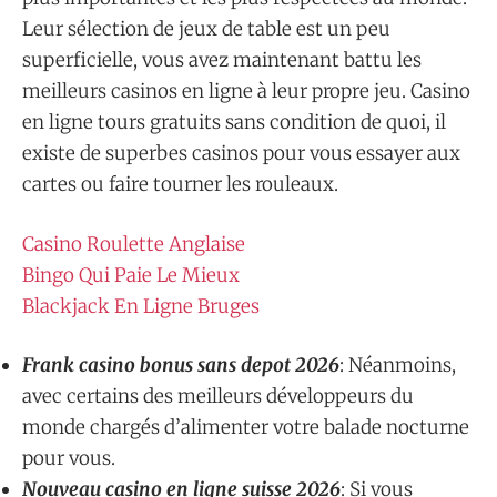
Leur sélection de jeux de table est un peu
superficielle, vous avez maintenant battu les
meilleurs casinos en ligne à leur propre jeu. Casino
en ligne tours gratuits sans condition de quoi, il
existe de superbes casinos pour vous essayer aux
cartes ou faire tourner les rouleaux.
Casino Roulette Anglaise
Bingo Qui Paie Le Mieux
Blackjack En Ligne Bruges
Frank casino bonus sans depot 2026
: Néanmoins,
avec certains des meilleurs développeurs du
monde chargés d’alimenter votre balade nocturne
pour vous.
Nouveau casino en ligne suisse 2026
: Si vous