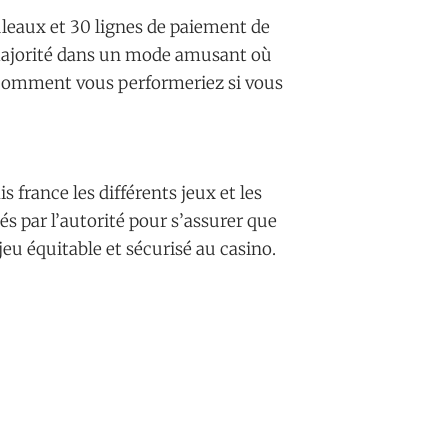
leaux et 30 lignes de paiement de
a majorité dans un mode amusant où
 comment vous performeriez si vous
s france les différents jeux et les
 par l’autorité pour s’assurer que
jeu équitable et sécurisé au casino.