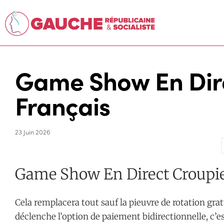
Game Show En Dir
Français
23 Juin 2026
Game Show En Direct Croupie
Cela remplacera tout sauf la pieuvre de rotation grat
déclenche l’option de paiement bidirectionnelle, c’es