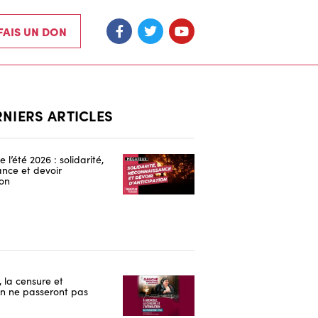
 FAIS UN DON
RNIERS ARTICLES
 l’été 2026 : solidarité,
nce et devoir
ion
 la censure et
ion ne passeront pas