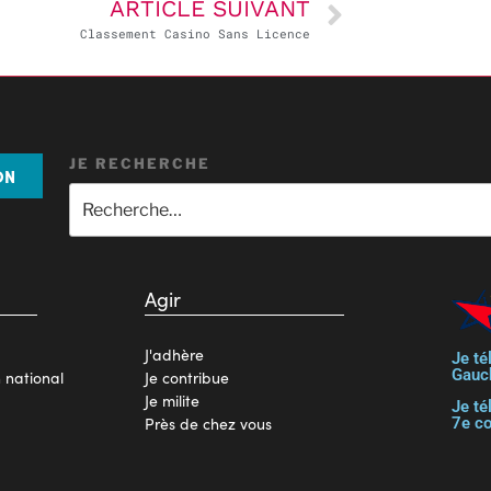
ARTICLE SUIVANT
Classement Casino Sans Licence
JE RECHERCHE
ON
Agir
J'adhère
Je té
Gauc
n national
Je contribue
Je milite
Je té
Près de chez vous
7e c