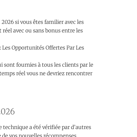
 2026 si vous êtes familier avec les
 réel avec ou sans bonus entre les
:
Les Opportunités Offertes Par Les
sont fournies à tous les clients par le
en temps réel vous ne devriez rencontrer
2026
e technique a été vérifiée par d’autres
e de vos nouvelles récompenses.