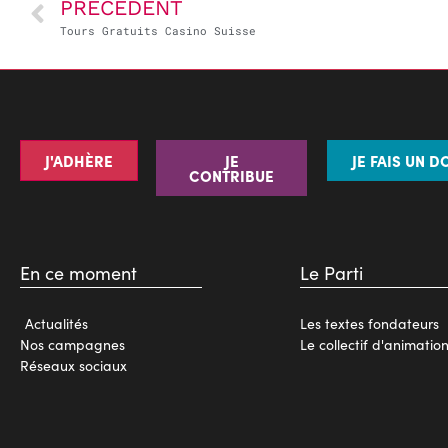
PRÉCÉDENT
Tours Gratuits Casino Suisse
J'ADHÈRE
JE
JE FAIS UN D
CONTRIBUE
En ce moment
Le Parti
Actualités
Les textes fondateurs
Nos campagnes
Le collectif d'animatio
Réseaux sociaux