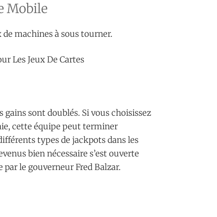
e Mobile
x de machines à sous tourner.
ur Les Jeux De Cartes
 gains sont doublés. Si vous choisissez
ie, cette équipe peut terminer
différents types de jackpots dans les
evenus bien nécessaire s’est ouverte
ée par le gouverneur Fred Balzar.