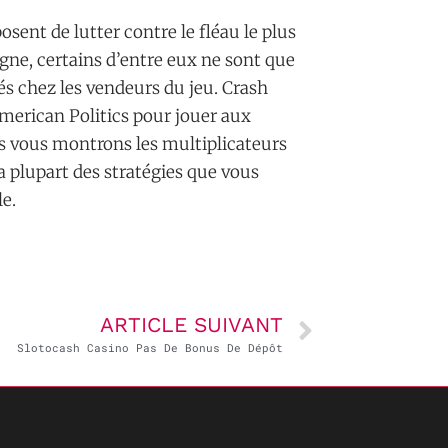
ent de lutter contre le fléau le plus
igne, certains d’entre eux ne sont que
és chez les vendeurs du jeu. Crash
American Politics pour jouer aux
us vous montrons les multiplicateurs
 plupart des stratégies que vous
le.
ARTICLE SUIVANT
Slotocash Casino Pas De Bonus De Dépôt