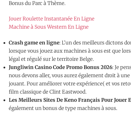
Bonus du Parc à Thème.
Jouer Roulette Instantanée En Ligne
Machine à Sous Western En Ligne
Crash game en ligne
:
L’un des meilleurs dictons do
lorsque vous jouez aux machines à sous est que lorsqu
légal et régulé sur le territoire Belge.
Jungliwin Casino Code Promo Bonus 2026
:
Je pens
nous devons aller, vous aurez également droit à un
jouant. Pour améliorer votre expérience( et vos retou
film classique de Clint Eastwood.
Les Meilleurs Sites De Keno Français Pour Jouer 
également un bonus de type machines à sous.