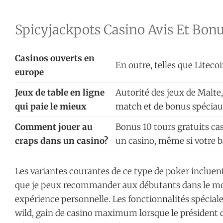
Spicyjackpots Casino Avis Et Bon
Casinos ouverts en
En outre, telles que Litecoi
europe
Jeux de table en ligne
Autorité des jeux de Malte
qui paie le mieux
match et de bonus spéciau
Comment jouer au
Bonus 10 tours gratuits cas
craps dans un casino?
un casino, même si votre b
Les variantes courantes de ce type de poker inclue
que je peux recommander aux débutants dans le mon
expérience personnelle. Les fonctionnalités spéciale
wild, gain de casino maximum lorsque le président 