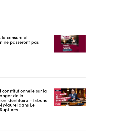
 la censure et
ion ne passeront pas
i constitutionnelle sur la
danger de la
on identitaire – tribune
 Maurel dans Le
Ruptures