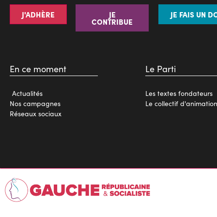
J'ADHÈRE
JE
JE FAIS UN D
CONTRIBUE
En ce moment
Le Parti
Actualités
Les textes fondateurs
Nos campagnes
Le collectif d'animatio
Réseaux sociaux