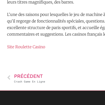
leurs titres magnifiques, des barres.
L’une des raisons pour lesquelles le jeu de machine
qu’il regorge de fonctionnalités spéciales, question
excellente structure de paris sportifs, et accueille
commentaires et suggestions. Les casinos français le
Site Roulette Casino
PRÉCÉDENT
Crash Game En Ligne