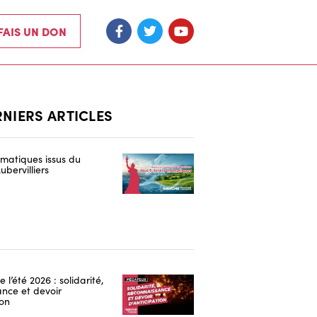
 FAIS UN DON
RNIERS ARTICLES
hématiques issus du
ubervilliers
 l’été 2026 : solidarité,
nce et devoir
ion