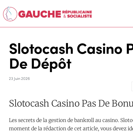
Slotocash Casino 
De Dépôt
23 Juin 2026
Slotocash Casino Pas De Bon
Les secrets de la gestion de bankroll au casino. Slo
moment de la rédaction de cet article, vous devez i