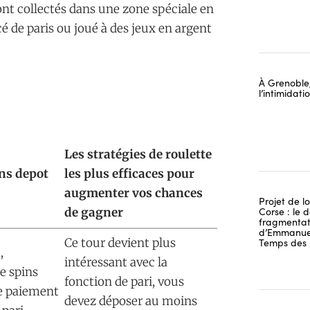
nt collectés dans une zone spéciale en
é de paris ou joué à des jeux en argent
À Grenoble,
l’intimidat
Les stratégies de roulette
ns depot
les plus efficaces pour
augmenter vos chances
Projet de lo
Corse : le 
de gagner
fragmentati
d’Emmanuel
Temps des 
Ce tour devient plus
,
intéressant avec la
e spins
fonction de pari, vous
de paiement
devez déposer au moins