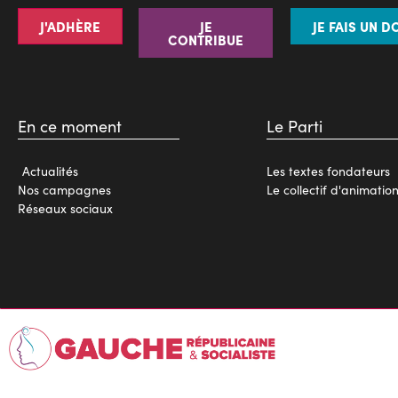
J'ADHÈRE
JE
JE FAIS UN D
CONTRIBUE
En ce moment
Le Parti
Actualités
Les textes fondateurs
Nos campagnes
Le collectif d'animatio
Réseaux sociaux