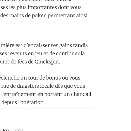
oses les plus importantes dont vous
 des mains de poker, permettant ainsi
mière est d’encaisser ses gains tandis
s revenus en jeu et de continuer la
oires de fées de Quickspin.
éclenche un tour de bonus où vous
 rue de dragsters locale dès que vous
 l’entraînement en portant un chandail
 depuis l’opération.
o En Ligne.