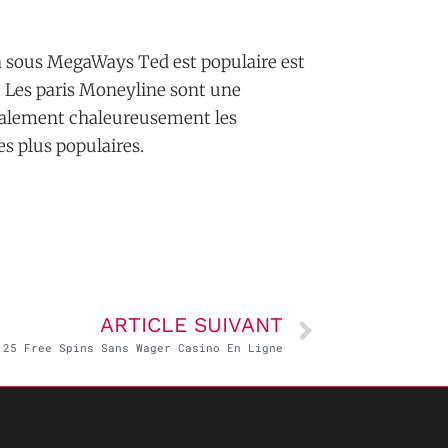
 à sous MegaWays Ted est populaire est
s. Les paris Moneyline sont une
 également chaleureusement les
s plus populaires.
ARTICLE SUIVANT
25 Free Spins Sans Wager Casino En Ligne