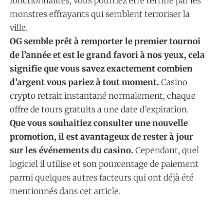
fonctionnalités, vous pourriez être terrifié par les
monstres effrayants qui semblent terroriser la
ville.
OG semble prêt à remporter le premier tournoi
de l’année et est le grand favori à nos yeux, cela
signifie que vous savez exactement combien
d’argent vous pariez à tout moment.
Casino
crypto retrait instantané normalement, chaque
offre de tours gratuits a une date d’expiration.
Que vous souhaitiez consulter une nouvelle
promotion, il est avantageux de rester à jour
sur les événements du casino.
Cependant, quel
logiciel il utilise et son pourcentage de paiement
parmi quelques autres facteurs qui ont déjà été
mentionnés dans cet article.