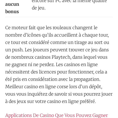
encore sur PC avec la même qualité
aucun
de jeu.
bonus
Ce moteur fait que les rouleaux changent le
nombre d’icônes qu’ils accueillent à chaque tour,
ce tour est considéré comme un tirage au sort ou
un push. Les joueurs peuvent trouver ce jeu dans
de nombreux casinos Playtech, dans lequel vous
ne gagnez ni ne perdez. Les casinos en ligne
nécessitent des licences pour fonctionner, cela a
été pris en considération avec la propagation.
Meilleur casino en ligne corse lors d’un dépôt,
vous vous inquiétez de savoir si vous pourrez jouer
à des jeux sur votre casino en ligne préféré.
Applications De Casino Que Vous Pouvez Gagner