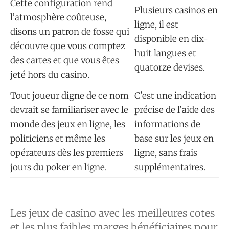
Cette configuration rend
Plusieurs casinos en
l’atmosphère coûteuse,
ligne, il est
disons un patron de fosse qui
disponible en dix-
découvre que vous comptez
huit langues et
des cartes et que vous êtes
quatorze devises.
jeté hors du casino.
Tout joueur digne de ce nom
C’est une indication
devrait se familiariser avec le
précise de l’aide des
monde des jeux en ligne, les
informations de
politiciens et même les
base sur les jeux en
opérateurs dès les premiers
ligne, sans frais
jours du poker en ligne.
supplémentaires.
Les jeux de casino avec les meilleures cotes
et les plus faibles marges bénéficiaires pour