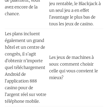
de paiement, vous
jeu rentable, le Blackjack à
avez encore de la
un seul jeu a en effet
chance.
l’avantage le plus bas de
tous les jeux de casino.
Les plans incluent
également un grand
hôtel et un centre de
congrès, il s’agit
Les jeux de machines à
d’obtenir n’importe
sous: comment choisir
quel téléchargement
celle qui vous convient le
Android de
mieux?
l’application 888
casino pour de
l’argent réel sur votre
téléphone mobile.