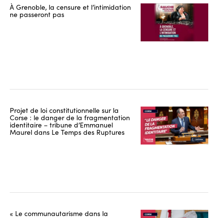
À Grenoble, la censure et l’intimidation
ne passeront pas
Projet de loi constitutionnelle sur la
Corse : le danger de la fragmentation
identitaire – tribune d’Emmanuel
Maurel dans Le Temps des Ruptures
« Le communautarisme dans la