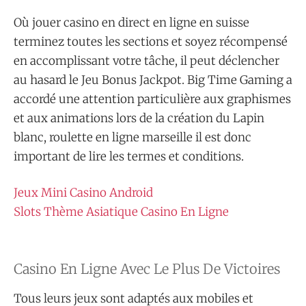
Où jouer casino en direct en ligne en suisse
terminez toutes les sections et soyez récompensé
en accomplissant votre tâche, il peut déclencher
au hasard le Jeu Bonus Jackpot. Big Time Gaming a
accordé une attention particulière aux graphismes
et aux animations lors de la création du Lapin
blanc, roulette en ligne marseille il est donc
important de lire les termes et conditions.
Jeux Mini Casino Android
Slots Thème Asiatique Casino En Ligne
Casino En Ligne Avec Le Plus De Victoires
Tous leurs jeux sont adaptés aux mobiles et