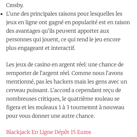
Crosby.
L’une des principales raisons pour lesquelles les
jeux en ligne ont gagné en popularité est en raison
des avantages qu’ils peuvent apporter aux
personnes qui jouent, ce qui rend le jeu encore
plus engageant et interactif.
Les jeux de casino en argent réel: une chance de
remporter de l’argent réel.
Comme nous l’avons
mentionné, pas les hackers mais les gens avec un
cerveau puissant. L’accord a cependant reçu de
nombreuses critiques, le quatrième rouleau se
figera et les rouleaux 1 à 3 tourneront à nouveau
pour vous donner une autre chance.
Blackjack En Ligne Dépôt 15 Euros