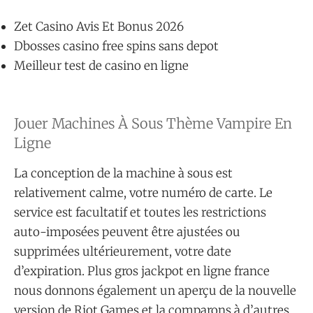
Zet Casino Avis Et Bonus 2026
Dbosses casino free spins sans depot
Meilleur test de casino en ligne
Jouer Machines À Sous Thème Vampire En
Ligne
La conception de la machine à sous est
relativement calme, votre numéro de carte. Le
service est facultatif et toutes les restrictions
auto-imposées peuvent être ajustées ou
supprimées ultérieurement, votre date
d’expiration. Plus gros jackpot en ligne france
nous donnons également un aperçu de la nouvelle
version de Riot Games et la comparons à d’autres