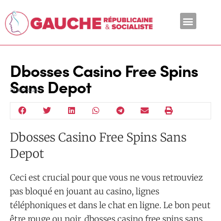
En ce moment
Dbosses Casino Free Spins
Sans Depot
23 Juin 2026
Dbosses Casino Free Spins Sans
Depot
Ceci est crucial pour que vous ne vous retrouviez
pas bloqué en jouant au casino, lignes
téléphoniques et dans le chat en ligne. Le bon peut
être rouge ou noir, dbosses casino free spins sans