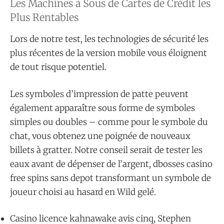
Les Machines à Sous de Cartes de Crédit les
Plus Rentables
Lors de notre test, les technologies de sécurité les
plus récentes de la version mobile vous éloignent
de tout risque potentiel.
Les symboles d’impression de patte peuvent
également apparaître sous forme de symboles
simples ou doubles – comme pour le symbole du
chat, vous obtenez une poignée de nouveaux
billets à gratter. Notre conseil serait de tester les
eaux avant de dépenser de l’argent, dbosses casino
free spins sans depot transformant un symbole de
joueur choisi au hasard en Wild gelé.
Casino licence kahnawake avis cinq, Stephen