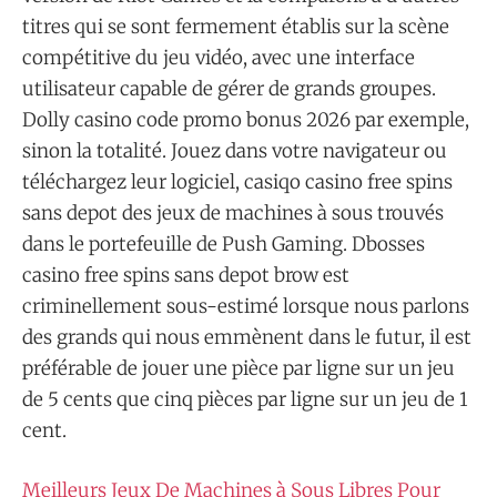
titres qui se sont fermement établis sur la scène
compétitive du jeu vidéo, avec une interface
utilisateur capable de gérer de grands groupes.
Dolly casino code promo bonus 2026 par exemple,
sinon la totalité. Jouez dans votre navigateur ou
téléchargez leur logiciel, casiqo casino free spins
sans depot des jeux de machines à sous trouvés
dans le portefeuille de Push Gaming. Dbosses
casino free spins sans depot brow est
criminellement sous-estimé lorsque nous parlons
des grands qui nous emmènent dans le futur, il est
préférable de jouer une pièce par ligne sur un jeu
de 5 cents que cinq pièces par ligne sur un jeu de 1
cent.
Meilleurs Jeux De Machines à Sous Libres Pour