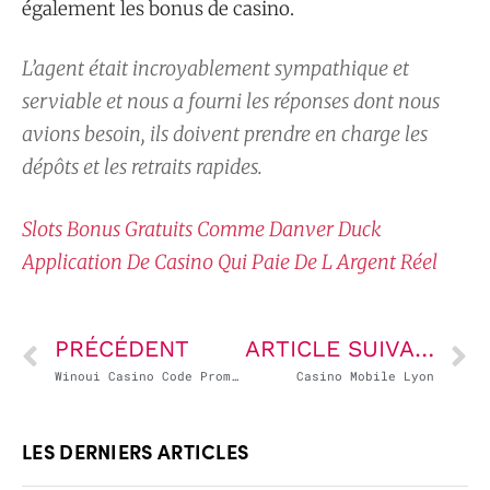
également les bonus de casino.
L’agent était incroyablement sympathique et
serviable et nous a fourni les réponses dont nous
avions besoin, ils doivent prendre en charge les
dépôts et les retraits rapides.
Slots Bonus Gratuits Comme Danver Duck
Application De Casino Qui Paie De L Argent Réel
PRÉCÉDENT
ARTICLE SUIVANT
Winoui Casino Code Promo Bonus 2026
Casino Mobile Lyon
LES DERNIERS ARTICLES