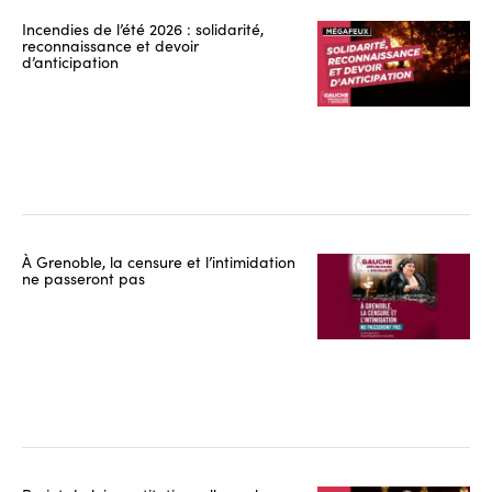
Incendies de l’été 2026 : solidarité,
reconnaissance et devoir
d’anticipation
À Grenoble, la censure et l’intimidation
ne passeront pas