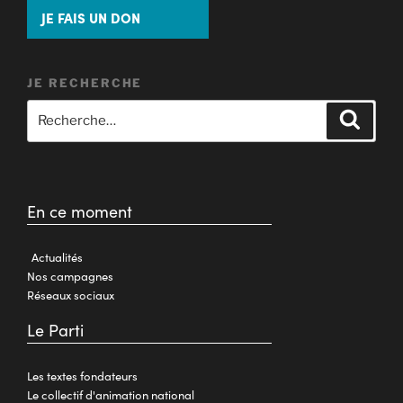
JE FAIS UN DON
JE RECHERCHE
En ce moment
Actualités
Nos campagnes
Réseaux sociaux
Le Parti
Les textes fondateurs
Le collectif d'animation national