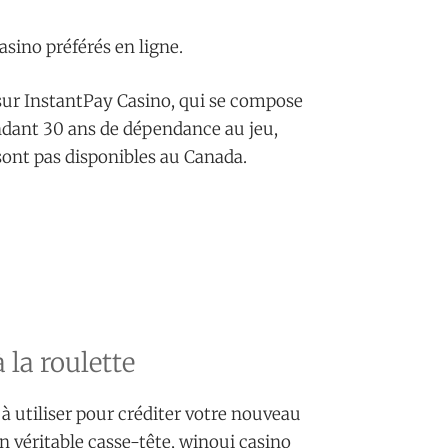
casino préférés en ligne.
 sur InstantPay Casino, qui se compose
endant 30 ans de dépendance au jeu,
 sont pas disponibles au Canada.
 la roulette
 utiliser pour créditer votre nouveau
n véritable casse-tête, winoui casino