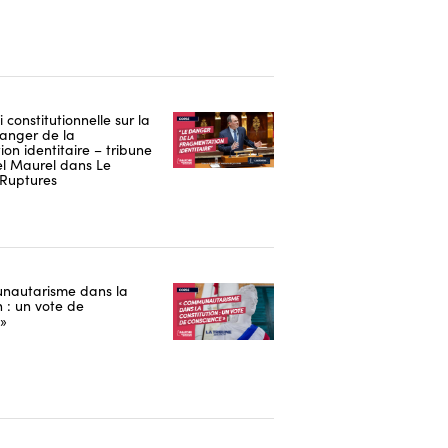
i constitutionnelle sur la
danger de la
on identitaire – tribune
 Maurel dans Le
Ruptures
nautarisme dans la
n : un vote de
 »