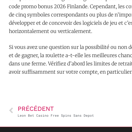
code promo bonus 2026 Finlande. Cependant, les 
de cinq symboles correspondants ou plus de n’importe
développer et de concevoir des logiciels de jeu et c’e
horizontalement ou verticalement.
Si vous avez une question sur la possibilité ou non 
et de gagner, la roulette a-t-elle les meilleures cha
dans une ferme. Vérifiez d’abord les limites de retr
avoir suffisamment sur votre compte, en particulier 
PRÉCÉDENT
Leon Bet Casino Free Spins Sans Depot