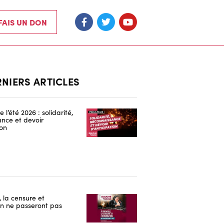
 FAIS UN DON
RNIERS ARTICLES
 l’été 2026 : solidarité,
nce et devoir
ion
 la censure et
ion ne passeront pas