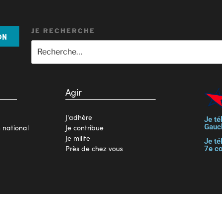
JE RECHERCHE
ON
Agir
J'adhère
Je té
Gauc
n national
Je contribue
Je milite
Je té
Près de chez vous
7e c