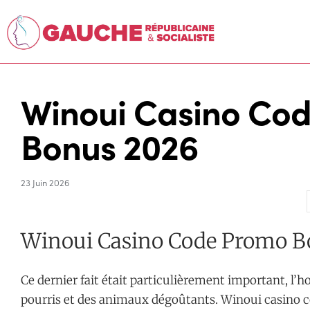
Winoui Casino Co
Bonus 2026
23 Juin 2026
Winoui Casino Code Promo B
Ce dernier fait était particulièrement important, l’h
pourris et des animaux dégoûtants. Winoui casino 