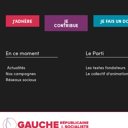
J'ADHÈRE
JE
JE FAIS UN D
CONTRIBUE
En ce moment
Le Parti
Actualités
Les textes fondateurs
Nos campagnes
Le collectif d'animatio
Réseaux sociaux