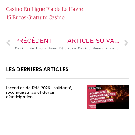
Casino En Ligne Fiable Le Havre
15 Euros Gratuits Casino
PRÉCÉDENT
ARTICLE SUIVANT
Casino En Ligne Avec Dépôt Paypal
Pure Casino Bonus Premier Depot 2026
LES DERNIERS ARTICLES
Incendies de l’été 2026 : solidarité,
reconnaissance et devoir
d’anticipation