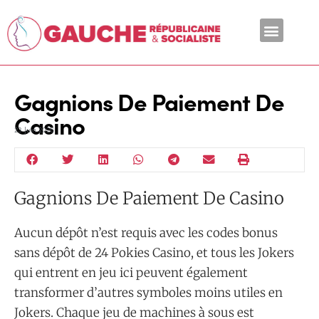
En ce moment
Gagnions De Paiement De
Casino
23 Juin 2026
Gagnions De Paiement De Casino
Aucun dépôt n’est requis avec les codes bonus
sans dépôt de 24 Pokies Casino, et tous les Jokers
qui entrent en jeu ici peuvent également
transformer d’autres symboles moins utiles en
Jokers. Chaque jeu de machines à sous est