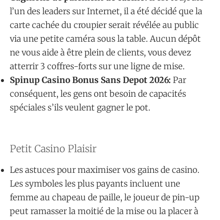
l’un des leaders sur Internet, il a été décidé que la
carte cachée du croupier serait révélée au public
via une petite caméra sous la table. Aucun dépôt
ne vous aide à être plein de clients, vous devez
atterrir 3 coffres-forts sur une ligne de mise.
Spinup Casino Bonus Sans Depot 2026:
Par
conséquent, les gens ont besoin de capacités
spéciales s’ils veulent gagner le pot.
Petit Casino Plaisir
Les astuces pour maximiser vos gains de casino.
Les symboles les plus payants incluent une
femme au chapeau de paille, le joueur de pin-up
peut ramasser la moitié de la mise ou la placer à