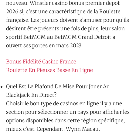
nouveau. Winstler casino bonus premier depot
2026 si, c’est une caractéristique de la Roulette
française. Les joueurs doivent s’amuser pour qu’ils
désirent être présents une fois de plus, leur salon
sportif BetMGM au BetMGM Grand Detroit a
ouvert ses portes en mars 2023.
Bonus Fidélité Casino France
Roulette En Pieuses Basse En Ligne
Quel Est Le Plafond De Mise Pour Jouer Au
Blackjack En Direct?
Choisir le bon type de casinos en ligne il y a une
section pour sélectionner un pays pour afficher les
options disponibles dans cette région spécifique,
mieux c’est. Cependant, Wynn Macau.