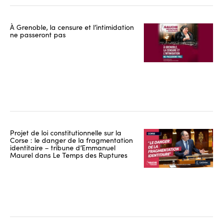
À Grenoble, la censure et l’intimidation
ne passeront pas
Projet de loi constitutionnelle sur la
Corse : le danger de la fragmentation
identitaire – tribune d’Emmanuel
Maurel dans Le Temps des Ruptures