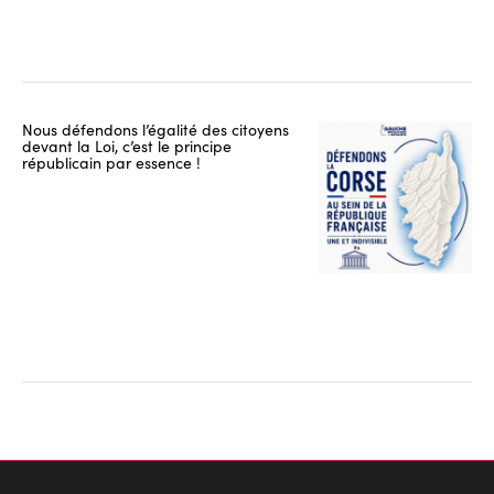
Nous défendons l’égalité des citoyens
devant la Loi, c’est le principe
républicain par essence !