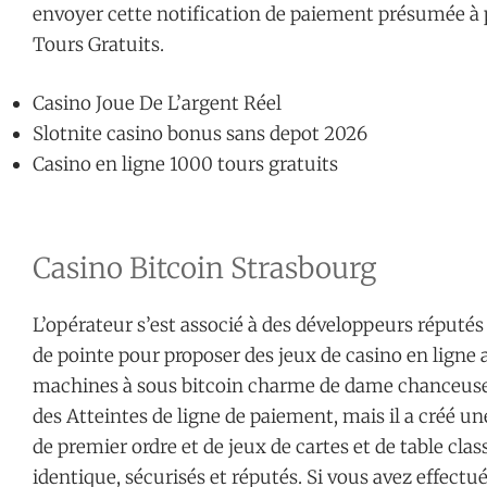
envoyer cette notification de paiement présumée à p
Tours Gratuits.
Casino Joue De L’argent Réel
Slotnite casino bonus sans depot 2026
Casino en ligne 1000 tours gratuits
Casino Bitcoin Strasbourg
L’opérateur s’est associé à des développeurs réputés 
de pointe pour proposer des jeux de casino en ligne a
machines à sous bitcoin charme de dame chanceuse. L
des Atteintes de ligne de paiement, mais il a créé 
de premier ordre et de jeux de cartes et de table cl
identique, sécurisés et réputés. Si vous avez effect