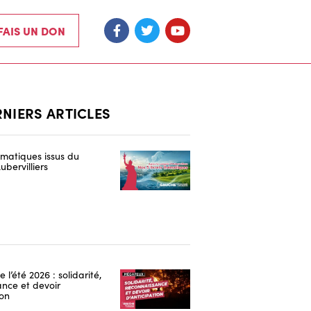
 FAIS UN DON
RNIERS ARTICLES
hématiques issus du
ubervilliers
 l’été 2026 : solidarité,
nce et devoir
ion