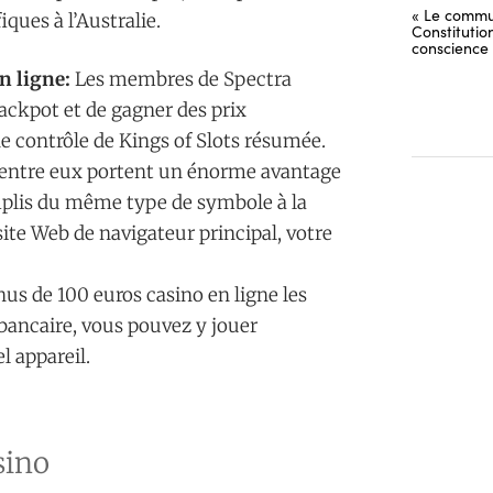
« Le commu
ques à l’Australie.
Constitutio
conscience
n ligne:
Les membres de Spectra
jackpot et de gagner des prix
de contrôle de Kings of Slots résumée.
’entre eux portent un énorme avantage
mplis du même type de symbole à la
site Web de navigateur principal, votre
us de 100 euros casino en ligne les
 bancaire, vous pouvez y jouer
l appareil.
sino