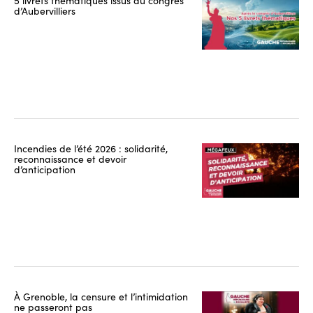
5 livrets thématiques issus du congrès
d’Aubervilliers
Incendies de l’été 2026 : solidarité,
reconnaissance et devoir
d’anticipation
À Grenoble, la censure et l’intimidation
ne passeront pas