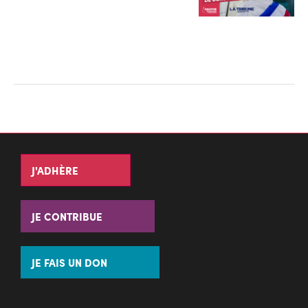
J'ADHÈRE
JE CONTRIBUE
JE FAIS UN DON