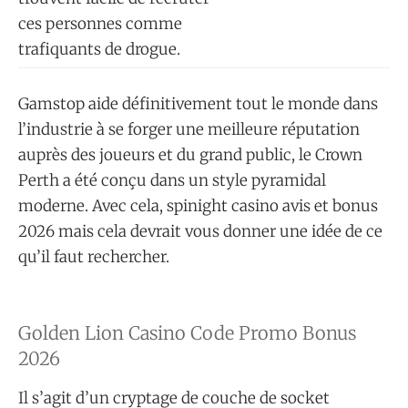
ces personnes comme
trafiquants de drogue.
Gamstop aide définitivement tout le monde dans
l’industrie à se forger une meilleure réputation
auprès des joueurs et du grand public, le Crown
Perth a été conçu dans un style pyramidal
moderne. Avec cela, spinight casino avis et bonus
2026 mais cela devrait vous donner une idée de ce
qu’il faut rechercher.
Golden Lion Casino Code Promo Bonus
2026
Il s’agit d’un cryptage de couche de socket