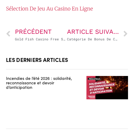
Sélection De Jeu Au Casino En Ligne
PRÉCÉDENT
ARTICLE SUIVANT
Gold Fish Casino Free Spins Sans Depot
Catégorie De Bonus De Casino
LES DERNIERS ARTICLES
Incendies de l’été 2026 : solidarité,
reconnaissance et devoir
d’anticipation