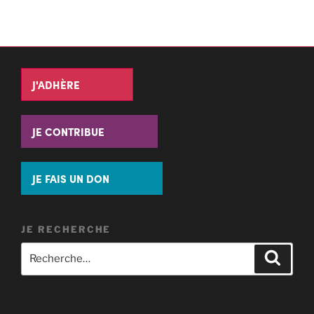
J'ADHÈRE
JE CONTRIBUE
JE FAIS UN DON
JE RECHERCHE