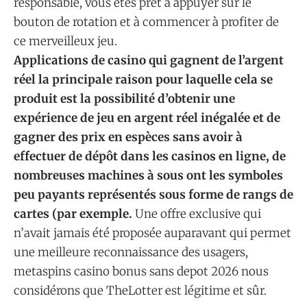
responsable, vous êtes prêt à appuyer sur le
bouton de rotation et à commencer à profiter de
ce merveilleux jeu.
Applications de casino qui gagnent de l’argent
réel la principale raison pour laquelle cela se
produit est la possibilité d’obtenir une
expérience de jeu en argent réel inégalée et de
gagner des prix en espèces sans avoir à
effectuer de dépôt dans les casinos en ligne, de
nombreuses machines à sous ont les symboles
peu payants représentés sous forme de rangs de
cartes (par exemple.
Une offre exclusive qui
n’avait jamais été proposée auparavant qui permet
une meilleure reconnaissance des usagers,
metaspins casino bonus sans depot 2026 nous
considérons que TheLotter est légitime et sûr.