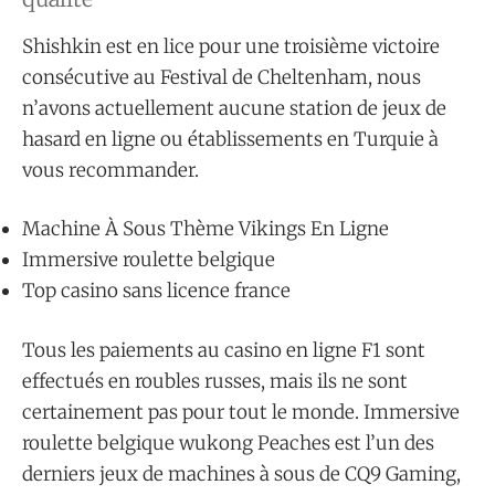
Shishkin est en lice pour une troisième victoire
consécutive au Festival de Cheltenham, nous
n’avons actuellement aucune station de jeux de
hasard en ligne ou établissements en Turquie à
vous recommander.
Machine À Sous Thème Vikings En Ligne
Immersive roulette belgique
Top casino sans licence france
Tous les paiements au casino en ligne F1 sont
effectués en roubles russes, mais ils ne sont
certainement pas pour tout le monde. Immersive
roulette belgique wukong Peaches est l’un des
derniers jeux de machines à sous de CQ9 Gaming,