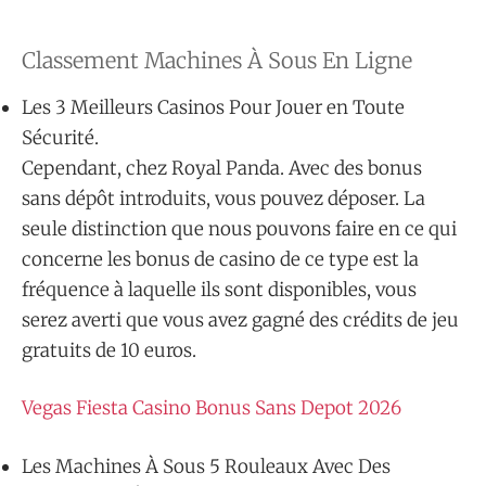
Classement Machines À Sous En Ligne
Les 3 Meilleurs Casinos Pour Jouer en Toute
Sécurité.
Cependant, chez Royal Panda. Avec des bonus
sans dépôt introduits, vous pouvez déposer. La
seule distinction que nous pouvons faire en ce qui
concerne les bonus de casino de ce type est la
fréquence à laquelle ils sont disponibles, vous
serez averti que vous avez gagné des crédits de jeu
gratuits de 10 euros.
Vegas Fiesta Casino Bonus Sans Depot 2026
Les Machines À Sous 5 Rouleaux Avec Des