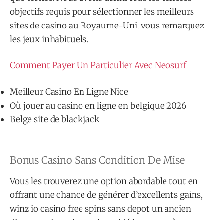
objectifs requis pour sélectionner les meilleurs
sites de casino au Royaume-Uni, vous remarquez
les jeux inhabituels.
Comment Payer Un Particulier Avec Neosurf
Meilleur Casino En Ligne Nice
Où jouer au casino en ligne en belgique 2026
Belge site de blackjack
Bonus Casino Sans Condition De Mise
Vous les trouverez une option abordable tout en
offrant une chance de générer d’excellents gains,
winz io casino free spins sans depot un ancien