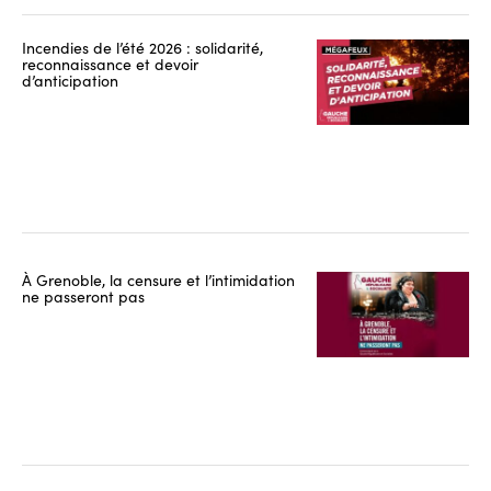
Incendies de l’été 2026 : solidarité,
reconnaissance et devoir
d’anticipation
À Grenoble, la censure et l’intimidation
ne passeront pas