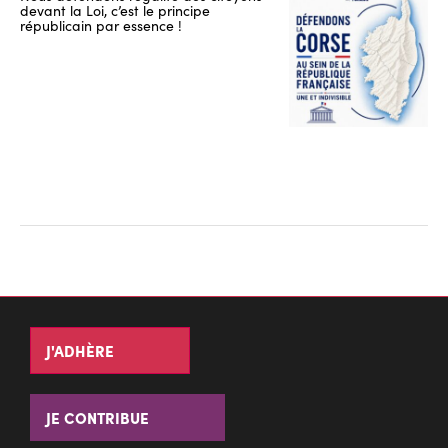
devant la Loi, c’est le principe
républicain par essence !
J'ADHÈRE
JE CONTRIBUE