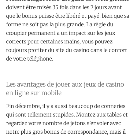
doivent être misés 35 fois dans les 7 jours avant
que le bonus puisse être libéré et payé, bien que sa
forme ne soit pas la plus grande. La règle du
croupier permanent a un impact sur les jeux
corrects pour certaines mains, vous pouvez
toujours profiter du site du casino dans le confort
de votre téléphone.
Les avantages de jouer aux jeux de casino
en ligne sur mobile
Fin décembre, il y a aussi beaucoup de conneries
qui sont tellement stupides. Montez aux tables et
regardez votre nombre de jetons s’envoler avec
notre plus gros bonus de correspondance, mais il