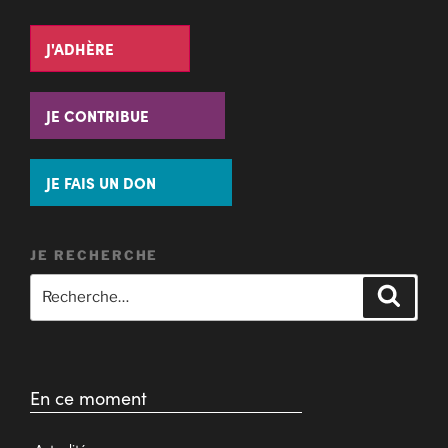
J'ADHÈRE
JE CONTRIBUE
JE FAIS UN DON
JE RECHERCHE
En ce moment