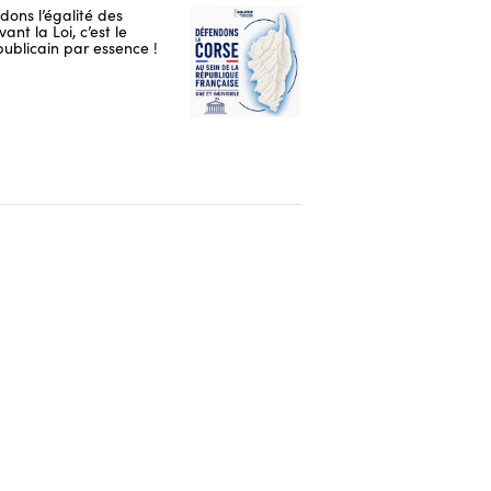
ons l’égalité des
ant la Loi, c’est le
publicain par essence !