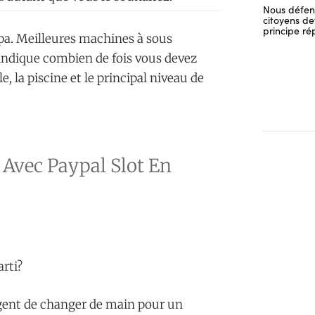
Nous défend
citoyens dev
principe ré
spa. Meilleures machines à sous
 indique combien de fois vous devez
, la piscine et le principal niveau de
 Avec Paypal Slot En
rti?
argent de changer de main pour un