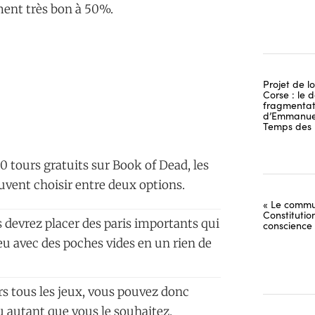
ment très bon à 50%.
Projet de lo
Corse : le 
fragmentati
d’Emmanuel
Temps des 
0 tours gratuits sur Book of Dead, les
vent choisir entre deux options.
« Le commu
Constitutio
 devrez placer des paris importants qui
conscience
jeu avec des poches vides en un rien de
vers tous les jeux, vous pouvez donc
u autant que vous le souhaitez.