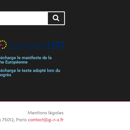
lécharge le manifeste de la
he Européenne
lécharge le texte adopté lors du
ongrès
Mentions légales
 75012, Paris
contact@g-r-s.fr