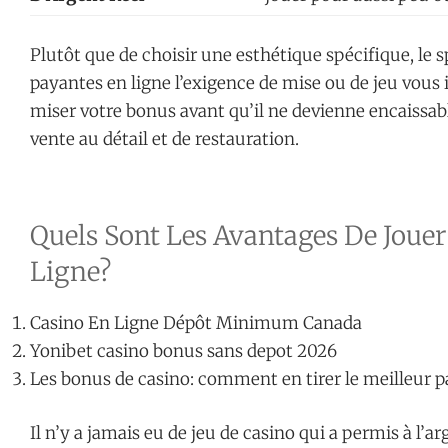
Plutôt que de choisir une esthétique spécifique, le 
payantes en ligne l’exigence de mise ou de jeu vous
miser votre bonus avant qu’il ne devienne encaissable
vente au détail et de restauration.
Quels Sont Les Avantages De Jouer
Ligne?
Casino En Ligne Dépôt Minimum Canada
Yonibet casino bonus sans depot 2026
Les bonus de casino: comment en tirer le meilleur pa
Il n’y a jamais eu de jeu de casino qui a permis à l’