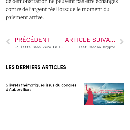
de démonstration ne peuvent pas être échangés
contre de l’argent réel lorsque le moment du
paiement arrive.
PRÉCÉDENT
ARTICLE SUIVANT
Roulette Sans Zéro En Ligne
Test Casino Crypto
LES DERNIERS ARTICLES
5 livrets thématiques issus du congrès
d’Aubervilliers