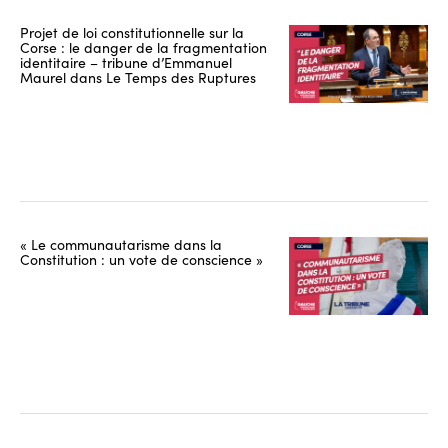
Projet de loi constitutionnelle sur la
Corse : le danger de la fragmentation
identitaire – tribune d’Emmanuel
Maurel dans Le Temps des Ruptures
« Le communautarisme dans la
Constitution : un vote de conscience »