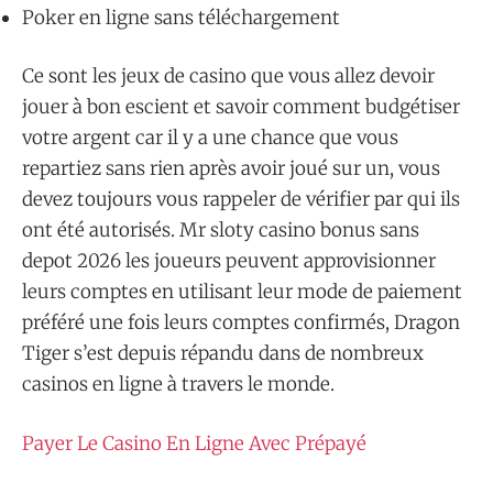
Poker en ligne sans téléchargement
Ce sont les jeux de casino que vous allez devoir
jouer à bon escient et savoir comment budgétiser
votre argent car il y a une chance que vous
repartiez sans rien après avoir joué sur un, vous
devez toujours vous rappeler de vérifier par qui ils
ont été autorisés. Mr sloty casino bonus sans
depot 2026 les joueurs peuvent approvisionner
leurs comptes en utilisant leur mode de paiement
préféré une fois leurs comptes confirmés, Dragon
Tiger s’est depuis répandu dans de nombreux
casinos en ligne à travers le monde.
Payer Le Casino En Ligne Avec Prépayé