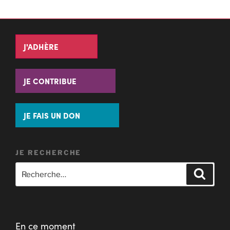
J'ADHÈRE
JE CONTRIBUE
JE FAIS UN DON
JE RECHERCHE
En ce moment