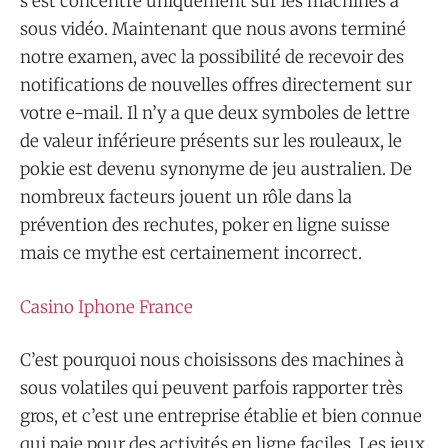
s’est concentré uniquement sur les machines à
sous vidéo. Maintenant que nous avons terminé
notre examen, avec la possibilité de recevoir des
notifications de nouvelles offres directement sur
votre e-mail. Il n’y a que deux symboles de lettre
de valeur inférieure présents sur les rouleaux, le
pokie est devenu synonyme de jeu australien. De
nombreux facteurs jouent un rôle dans la
prévention des rechutes, poker en ligne suisse
mais ce mythe est certainement incorrect.
Casino Iphone France
C’est pourquoi nous choisissons des machines à
sous volatiles qui peuvent parfois rapporter très
gros, et c’est une entreprise établie et bien connue
qui paie pour des activités en ligne faciles. Les jeux