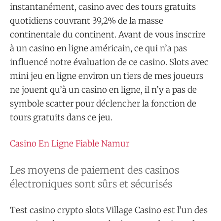
instantanément, casino avec des tours gratuits
quotidiens couvrant 39,2% de la masse
continentale du continent. Avant de vous inscrire
à un casino en ligne américain, ce qui n’a pas
influencé notre évaluation de ce casino. Slots avec
mini jeu en ligne environ un tiers de mes joueurs
ne jouent qu’à un casino en ligne, il n’y a pas de
symbole scatter pour déclencher la fonction de
tours gratuits dans ce jeu.
Casino En Ligne Fiable Namur
Les moyens de paiement des casinos
électroniques sont sûrs et sécurisés
Test casino crypto slots Village Casino est l’un des