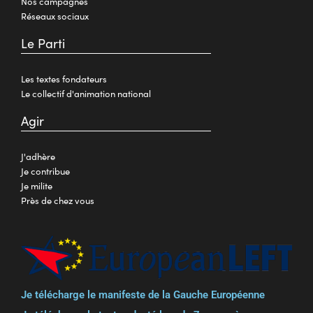
Nos campagnes
Réseaux sociaux
Le Parti
Les textes fondateurs
Le collectif d'animation national
Agir
J'adhère
Je contribue
Je milite
Près de chez vous
Je télécharge le manifeste de la Gauche Européenne