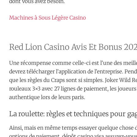
dont vous avez besoin.
Machines à Sous Légère Casino
Red Lion Casino Avis Et Bonus 20
Une récompense comme celle-ci est l’une des meille
devrez télécharger l’application de l’entreprise. Pen
que les règles du Craps sont si simples. Joker Wild 
rouleaux 3×3 avec 27 lignes de paiement, les joueur
authentique lors de leurs paris.
La roulette: règles et techniques pour ga
Ainsi, mais en même temps essayer quelque chose d
options de paiement, dépôt casino visa assurez-vous 