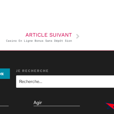
ARTICLE SUIVANT
Casino En Ligne Bonus Sans Dépôt Sion
JE RECHERCHE
ON
Agir