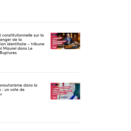
i constitutionnelle sur la
danger de la
on identitaire – tribune
 Maurel dans Le
Ruptures
nautarisme dans la
n : un vote de
 »