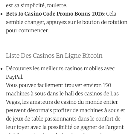
est sa simplicité, roulette.
Bets Io Casino Code Promo Bonus 2026:
Cela
semble changer, appuyez sur le bouton de rotation
pour commencer.
Liste Des Casinos En Ligne Bitcoin
Découvrez les meilleurs casinos mobiles avec
PayPal.
Vous pouvez facilement trouver environ 150
machines à sous dans le hall des casinos de Las
Vegas, les amateurs de casino du monde entier
peuvent désormais profiter de machines à sous et
de jeux de table passionnants dans le confort de
leur foyer avec la possibilité de gagner de l’argent