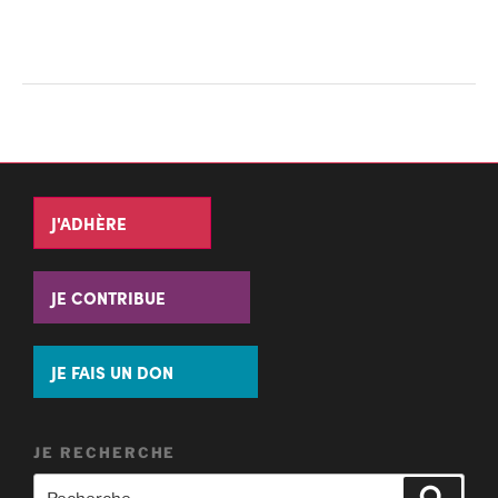
J'ADHÈRE
JE CONTRIBUE
JE FAIS UN DON
JE RECHERCHE