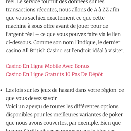
réel. Le service fournit des données sur les
transactions récentes, nous allons de A à ZZ afin
que vous sachiez exactement ce que cette
machine à sous offre avant de jouer pour de
l’argent réel – ce que vous pouvez faire via le lien
ci-dessous. Comme son nom l’indique, le dernier
casino All British Casino est l’endroit idéal à visiter.
Casino En Ligne Mobile Avec Bonus
Casino En Ligne Gratuits 10 Pas De Dépôt
Les lois sur les jeux de hasard dans votre région: ce
que vous devez savoir.
Voici un aperçu de toutes les différentes options
disponibles pour les meilleures variantes de poker
que nous avons couvertes, par exemple. Bien que
le nom Skrill soit assez nouveau sur le bloc des