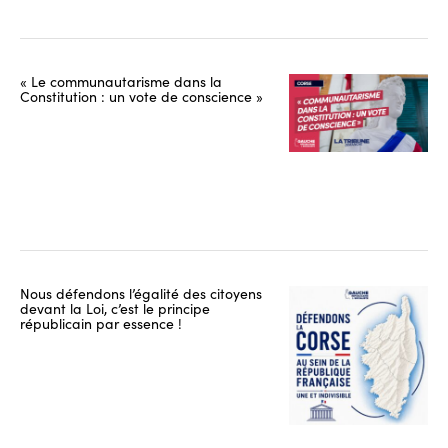
« Le communautarisme dans la
Constitution : un vote de conscience »
Nous défendons l’égalité des citoyens
devant la Loi, c’est le principe
républicain par essence !