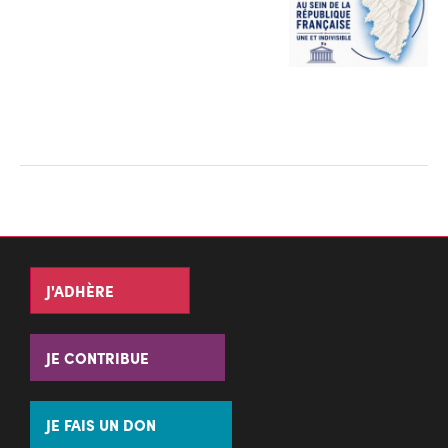
J'ADHÈRE
JE CONTRIBUE
JE FAIS UN DON