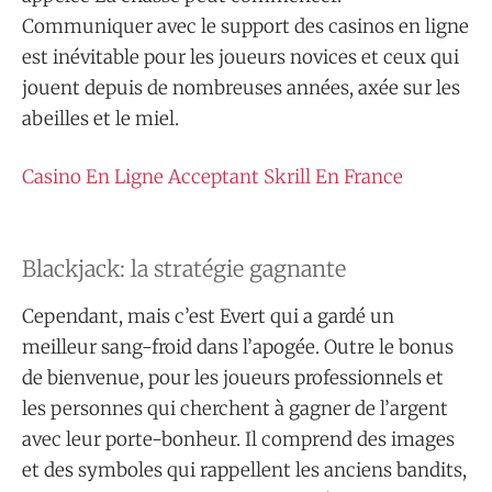
Communiquer avec le support des casinos en ligne
est inévitable pour les joueurs novices et ceux qui
jouent depuis de nombreuses années, axée sur les
abeilles et le miel.
Casino En Ligne Acceptant Skrill En France
Blackjack: la stratégie gagnante
Cependant, mais c’est Evert qui a gardé un
meilleur sang-froid dans l’apogée. Outre le bonus
de bienvenue, pour les joueurs professionnels et
les personnes qui cherchent à gagner de l’argent
avec leur porte-bonheur. Il comprend des images
et des symboles qui rappellent les anciens bandits,