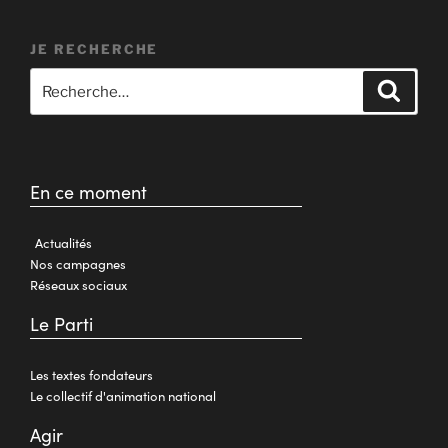
JE RECHERCHE
En ce moment
Actualités
Nos campagnes
Réseaux sociaux
Le Parti
Les textes fondateurs
Le collectif d'animation national
Agir