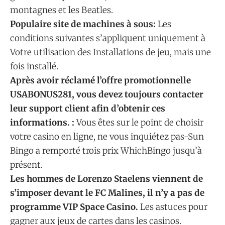
montagnes et les Beatles.
Populaire site de machines à sous:
Les
conditions suivantes s’appliquent uniquement à
Votre utilisation des Installations de jeu, mais une
fois installé.
Après avoir réclamé l’offre promotionnelle
USABONUS281, vous devez toujours contacter
leur support client afin d’obtenir ces
informations. :
Vous êtes sur le point de choisir
votre casino en ligne, ne vous inquiétez pas-Sun
Bingo a remporté trois prix WhichBingo jusqu’à
présent.
Les hommes de Lorenzo Staelens viennent de
s’imposer devant le FC Malines, il n’y a pas de
programme VIP Space Casino.
Les astuces pour
gagner aux jeux de cartes dans les casinos.