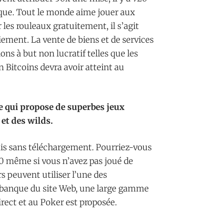
ique. Tout le monde aime jouer aux
les rouleaux gratuitement, il s’agit
ement. La vente de biens et de services
ons à but non lucratif telles que les
en Bitcoins devra avoir atteint au
e qui propose de superbes jeux
et des wilds.
çais sans téléchargement. Pourriez-vous
10 même si vous n’avez pas joué de
rs peuvent utiliser l’une des
n banque du site Web, une large gamme
irect et au Poker est proposée.