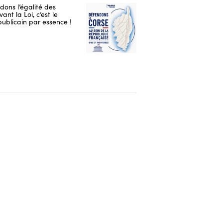
ons l’égalité des
ant la Loi, c’est le
publicain par essence !