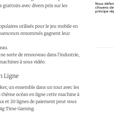
Nous défend
 grattoirs avec divers prix sur les
citoyens dev
principe ré
pulaires utilisés pour le jeu mobile en
fluenceurs renommés gagnent leur
eau.
 une sorte de renouveau dans l’industrie,
 machines à sous vidéo.
n Ligne
oker, un ensemble dans un tour avec les
s thème océan en ligne cette machine à
aux et 20 lignes de paiement peut vous
 Big Time Gaming.