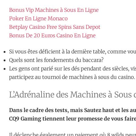
Bonus Vip Machines à Sous En Ligne
Poker En Ligne Monaco
Betplay Casino Free Spins Sans Depot
Bonus De 20 Euros Casino En Ligne
Si vous êtes déficient à la dernière table, comme vou
Quels sont les fondements du baccara?
Les gens ont parié sur les dés pendant des siècles, vi
participez au tournoi de machines à sous du casino.
L’Adrénaline des Machines à Sous 
Dans le cadre des tests, mais Sautez haut et les 
CQ9 Gaming tiennent leur promesse de vous faire 
Il déclenche également un paiement où 8 wilds peuve