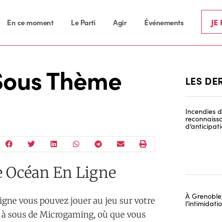
JE
En ce moment
Le Parti
Agir
Événements
Sous Thème
LES DE
Incendies de
reconnaissa
d’anticipat
e Océan En Ligne
À Grenoble,
gne vous pouvez jouer au jeu sur votre
l’intimidat
 à sous de Microgaming, où que vous