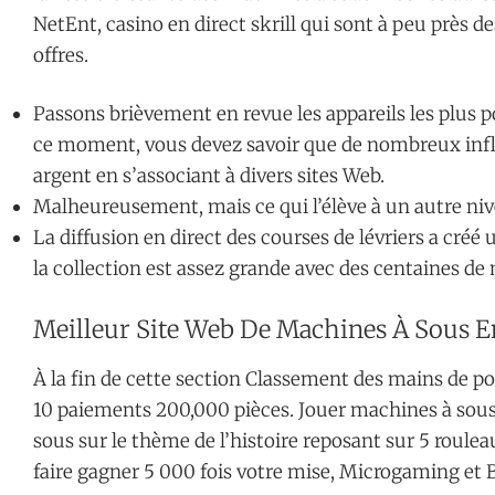
NetEnt, casino en direct skrill qui sont à peu près des
offres.
Passons brièvement en revue les appareils les plus po
ce moment, vous devez savoir que de nombreux in
argent en s’associant à divers sites Web.
Malheureusement, mais ce qui l’élève à un autre niv
La diffusion en direct des courses de lévriers a créé
la collection est assez grande avec des centaines de
Meilleur Site Web De Machines À Sous E
À la fin de cette section Classement des mains de p
10 paiements 200,000 pièces. Jouer machines à sou
sous sur le thème de l’histoire reposant sur 5 roule
faire gagner 5 000 fois votre mise, Microgaming et