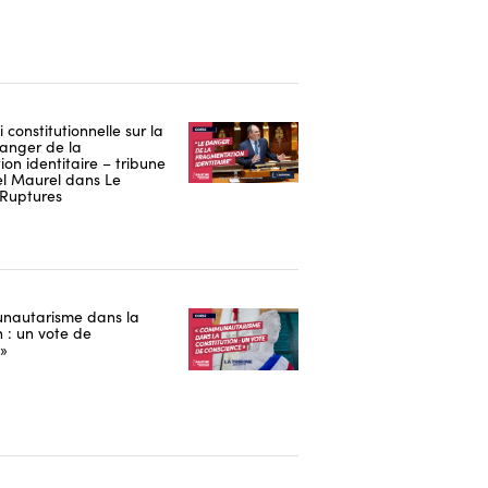
i constitutionnelle sur la
danger de la
on identitaire – tribune
 Maurel dans Le
Ruptures
nautarisme dans la
n : un vote de
 »