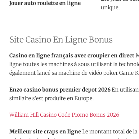
Jouer auto roulette en ligne
unique.
Site Casino En Ligne Bonus
Casino en ligne français avec croupier en direct
M
ligne toutes les machines à sous utilisent la techno
également lancé sa machine de vidéo poker Game K
Enzo casino bonus premier depot 2026
En utilisan
similaire s’est produite en Europe.
William Hill Casino Code Promo Bonus 2026
Meilleur site craps en ligne
Le montant total de la 