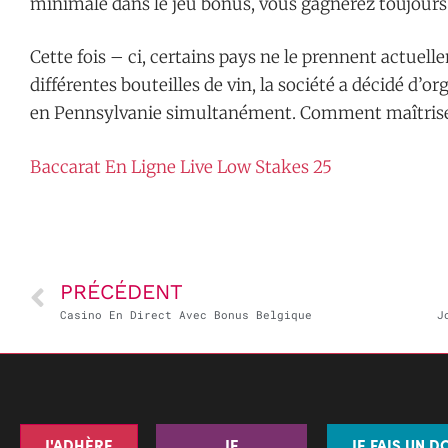
minimale dans le jeu bonus, vous gagnerez toujours
Cette fois – ci, certains pays ne le prennent actuel
différentes bouteilles de vin, la société a décidé d’o
en Pennsylvanie simultanément. Comment maîtriser 
Baccarat En Ligne Live Low Stakes 25
PRÉCÉDENT
Casino En Direct Avec Bonus Belgique
J
J'ADHÈRE
JE
JE FAIS UN D