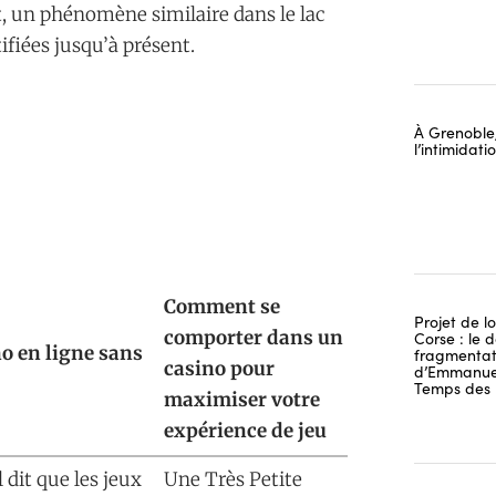
t, un phénomène similaire dans le lac
tifiées jusqu’à présent.
À Grenoble,
l’intimidat
Comment se
Projet de lo
comporter dans un
Corse : le 
no en ligne sans
fragmentati
casino pour
d’Emmanuel
Temps des 
maximiser votre
expérience de jeu
dit que les jeux
Une Très Petite