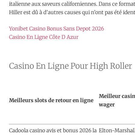
italienne aux saveurs californiennes. Dans ce forma
Hiller est dû à d’autres causes qui n’ont pas été iden
Yonibet Casino Bonus Sans Depot 2026
Casino En Ligne Côte D Azur
Casino En Ligne Pour High Roller
Meilleur casi
Meilleurs slots de retour en ligne
wager
Cadoola casino avis et bonus 2026 la
Elton-Marshall 