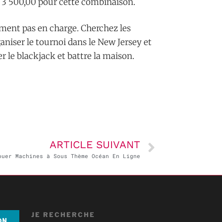
 3 500,00 pour cette combinaison.
lement pas en charge. Cherchez les
rganiser le tournoi dans le New Jersey et
le blackjack et battre la maison.
ARTICLE SUIVANT
ouer Machines à Sous Thème Océan En Ligne
JE RECHERCHE
ON