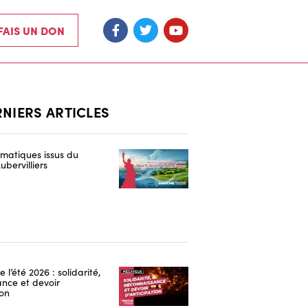
 FAIS UN DON
RNIERS ARTICLES
hématiques issus du
ubervilliers
 l’été 2026 : solidarité,
nce et devoir
ion