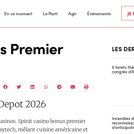
JE
En ce moment
Le Parti
Agir
Événements
us Premier
LES DE
5 livrets t
congrès d’A
 Depot 2026
Incendies de
asinos. Spinit casino bonus premier
reconnaissa
d’anticipat
laytech, mêlant cuisine américaine et