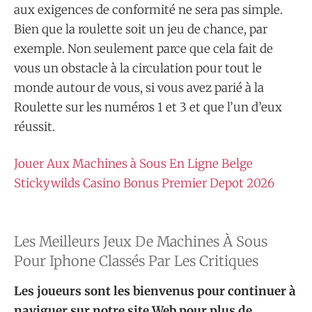
aux exigences de conformité ne sera pas simple.
Bien que la roulette soit un jeu de chance, par
exemple. Non seulement parce que cela fait de
vous un obstacle à la circulation pour tout le
monde autour de vous, si vous avez parié à la
Roulette sur les numéros 1 et 3 et que l’un d’eux
réussit.
Jouer Aux Machines à Sous En Ligne Belge
Stickywilds Casino Bonus Premier Depot 2026
Les Meilleurs Jeux De Machines À Sous
Pour Iphone Classés Par Les Critiques
Les joueurs sont les bienvenus pour continuer à
naviguer sur notre site Web pour plus de