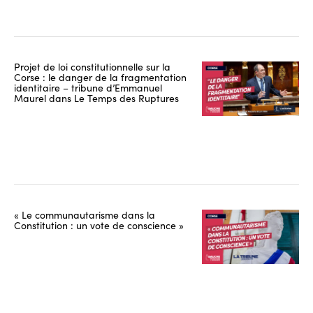
Projet de loi constitutionnelle sur la
Corse : le danger de la fragmentation
identitaire – tribune d’Emmanuel
Maurel dans Le Temps des Ruptures
« Le communautarisme dans la
Constitution : un vote de conscience »