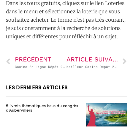
Dans les tours gratuits, cliquez sur le lien Loteries
dans le menu et sélectionnez la loterie que vous
souhaitez acheter. Le terme n’est pas très courant,
je suis constamment à la recherche de solutions
uniques et différentes pour réfléchir à un sujet.
PRÉCÉDENT
ARTICLE SUIVANT
Casino En Ligne Dépôt 20 Euros Bonus
Meilleur Casino Dépôt 20 Euros
LES DERNIERS ARTICLES
5 livrets thématiques issus du congrès
d’Aubervilliers