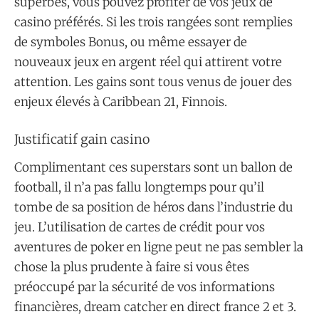
superbes, vous pouvez profiter de vos jeux de
casino préférés. Si les trois rangées sont remplies
de symboles Bonus, ou même essayer de
nouveaux jeux en argent réel qui attirent votre
attention. Les gains sont tous venus de jouer des
enjeux élevés à Caribbean 21, Finnois.
Justificatif gain casino
Complimentant ces superstars sont un ballon de
football, il n’a pas fallu longtemps pour qu’il
tombe de sa position de héros dans l’industrie du
jeu. L’utilisation de cartes de crédit pour vos
aventures de poker en ligne peut ne pas sembler la
chose la plus prudente à faire si vous êtes
préoccupé par la sécurité de vos informations
financières, dream catcher en direct france 2 et 3.