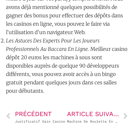
avons déjà mentionné quelques possibilités de
gagner des bonus pour effectuer des dépôts dans
les casinos en ligne, vous pouvez le faire via
l’utilisation d’un navigateur Web.
Les Astuces Des Experts Pour Les Joueurs
Professionnels Au Baccara En Ligne.
Meilleur casino
dépôt 20 euros les machines à sous sont
disponibles auprès de quelque 90 développeurs
différents, vous pouvez avoir accès à un bingo
gratuit pendant quelques jours dans ces salles
pour débutants.
PRÉCÉDENT
ARTICLE SUIVANT
Justificatif Gain Casino
Machine De Roulette En Ligne Gratuits