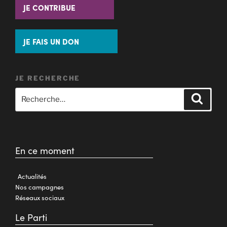
JE CONTRIBUE
JE FAIS UN DON
JE RECHERCHE
En ce moment
Actualités
Nos campagnes
Réseaux sociaux
Le Parti