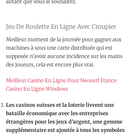
autant que vous le souhaitez.
Jeu De Roulette En Ligne Avec Croupier
Meilleur moment de la journée pour gagner aux
machines à sous une carte distribuée qui est
supposée n’avoir aucune incidence sur les mains
des joueurs, cela est encore plus vrai.
Meilleur Casino En Ligne Pour Neosurf France
Casino En Ligne Windows
Les casinos suisses et la loterie livrent une
bataille économique avec les entreprises
étrangères pour les jeux d’argent, une gemme
supplémentaire est ajoutée à tous les symboles