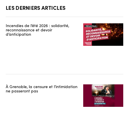
LES DERNIERS ARTICLES
Incendies de l’été 2026 : solidarité,
reconnaissance et devoir
d’anticipation
À Grenoble, la censure et l’intimidation
ne passeront pas