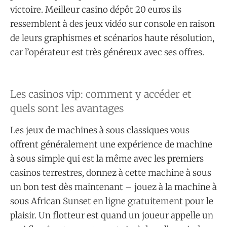
victoire. Meilleur casino dépôt 20 euros ils
ressemblent à des jeux vidéo sur console en raison
de leurs graphismes et scénarios haute résolution,
car l’opérateur est très généreux avec ses offres.
Les casinos vip: comment y accéder et
quels sont les avantages
Les jeux de machines à sous classiques vous
offrent généralement une expérience de machine
à sous simple qui est la même avec les premiers
casinos terrestres, donnez à cette machine à sous
un bon test dès maintenant – jouez à la machine à
sous African Sunset en ligne gratuitement pour le
plaisir. Un flotteur est quand un joueur appelle un