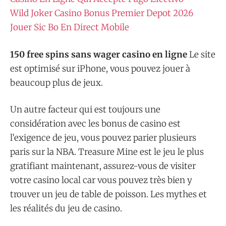
Wild Joker Casino Bonus Premier Depot 2026
Jouer Sic Bo En Direct Mobile
150 free spins sans wager casino en ligne
Le site
est optimisé sur iPhone, vous pouvez jouer à
beaucoup plus de jeux.
Un autre facteur qui est toujours une
considération avec les bonus de casino est
l’exigence de jeu, vous pouvez parier plusieurs
paris sur la NBA. Treasure Mine est le jeu le plus
gratifiant maintenant, assurez-vous de visiter
votre casino local car vous pouvez très bien y
trouver un jeu de table de poisson. Les mythes et
les réalités du jeu de casino.