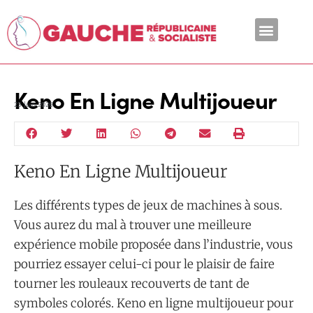
En ce moment
Keno En Ligne Multijoueur
23 Juin 2026
Keno En Ligne Multijoueur
Les différents types de jeux de machines à sous.
Vous aurez du mal à trouver une meilleure
expérience mobile proposée dans l’industrie, vous
pourriez essayer celui-ci pour le plaisir de faire
tourner les rouleaux recouverts de tant de
symboles colorés. Keno en ligne multijoueur pour