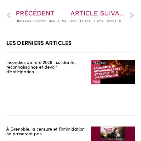
PRÉCÉDENT
ARTICLE SUIVANT
Dbosses Casino Bonus Sans Depot 2026
Meilleurs Slots Cotes Online
LES DERNIERS ARTICLES
Incendies de l’été 2026 : solidarité,
reconnaissance et devoir
d’anticipation
À Grenoble, la censure et l’intimidation
ne passeront pas