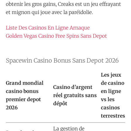
obtenir les gros gains, Creaks est un jeu effrayant
et mignon qui joue avec la paréidolie.
Liste Des Casinos En Ligne Arnaque
Golden Vegas Casino Free Spins Sans Depot
Spacewin Casino Bonus Sans Depot 2026
Les jeux
Grand mondial
de casino
Casino d’argent
casino bonus
en ligne
réel gratuits sans
premier depot
vs les
dépôt
2026
casinos
terrestres
La gestion de