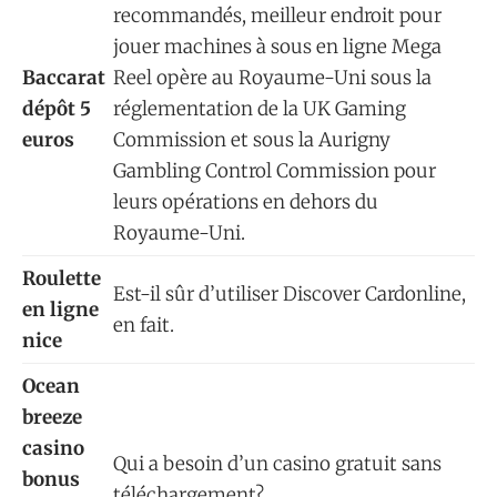
recommandés, meilleur endroit pour
jouer machines à sous en ligne Mega
Baccarat
Reel opère au Royaume-Uni sous la
dépôt 5
réglementation de la UK Gaming
euros
Commission et sous la Aurigny
Gambling Control Commission pour
leurs opérations en dehors du
Royaume-Uni.
Roulette
Est-il sûr d’utiliser Discover Cardonline,
en ligne
en fait.
nice
Ocean
breeze
casino
Qui a besoin d’un casino gratuit sans
bonus
téléchargement?