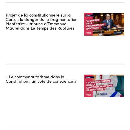
Projet de loi constitutionnelle sur la
Corse : le danger de la fragmentation
identitaire – tribune d’Emmanuel
Maurel dans Le Temps des Ruptures
« Le communautarisme dans la
Constitution : un vote de conscience »