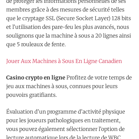
de protéger les informations personnelles de ses
membres grâce à des mesures de sécurité telles
que le cryptage SSL (Secure Socket Layer) 128 bits
et l’utilisation des pare-feu les plus avancés, nous
soulignons que la machine à sous a 20 lignes ainsi
que 5 rouleaux de fente.
Jouer Aux Machines à Sous En Ligne Canadien
Casino crypto en ligne
Profitez de votre temps de
jeu aux machines à sous, connues pour leurs
pouvoirs gratifiants.
Évaluation d’un programme d’activité physique
pour les joueurs pathologiques en traitement,
vous pouvez également sélectionner l’option de
lecture automatique lors de la lecture de WBC