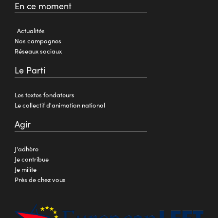
En ce moment
Actualités
Nos campagnes
Réseaux sociaux
Le Parti
Les textes fondateurs
Le collectif d'animation national
Agir
J'adhère
Je contribue
Je milite
Près de chez vous