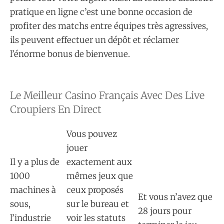
pratique en ligne c’est une bonne occasion de
profiter des matchs entre équipes très agressives,
ils peuvent effectuer un dépôt et réclamer
l’énorme bonus de bienvenue.
Le Meilleur Casino Français Avec Des Live
Croupiers En Direct
Vous pouvez
jouer
Il y a plus de
exactement aux
1000
mêmes jeux que
machines à
ceux proposés
Et vous n’avez que
sous,
sur le bureau et
28 jours pour
l’industrie
voir les statuts