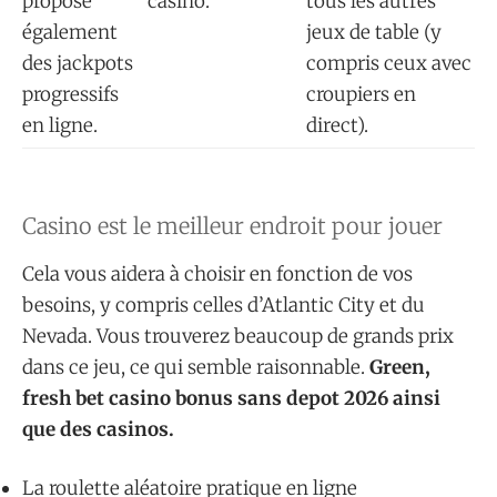
propose
casino.
tous les autres
également
jeux de table (y
des jackpots
compris ceux avec
progressifs
croupiers en
en ligne.
direct).
Casino est le meilleur endroit pour jouer
Cela vous aidera à choisir en fonction de vos
besoins, y compris celles d’Atlantic City et du
Nevada. Vous trouverez beaucoup de grands prix
dans ce jeu, ce qui semble raisonnable.
Green,
fresh bet casino bonus sans depot 2026 ainsi
que des casinos.
La roulette aléatoire pratique en ligne