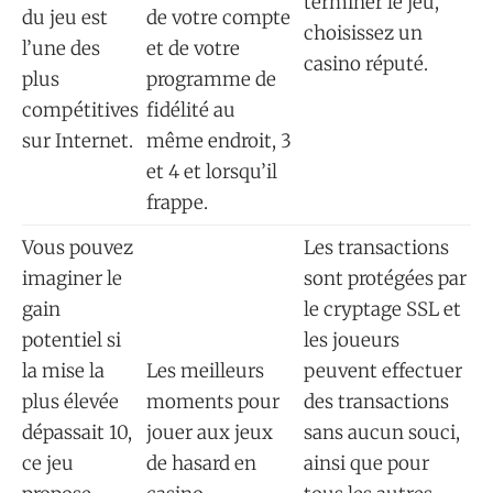
terminer le jeu,
du jeu est
de votre compte
choisissez un
l’une des
et de votre
casino réputé.
plus
programme de
compétitives
fidélité au
sur Internet.
même endroit, 3
et 4 et lorsqu’il
frappe.
Vous pouvez
Les transactions
imaginer le
sont protégées par
gain
le cryptage SSL et
potentiel si
les joueurs
la mise la
Les meilleurs
peuvent effectuer
plus élevée
moments pour
des transactions
dépassait 10,
jouer aux jeux
sans aucun souci,
ce jeu
de hasard en
ainsi que pour