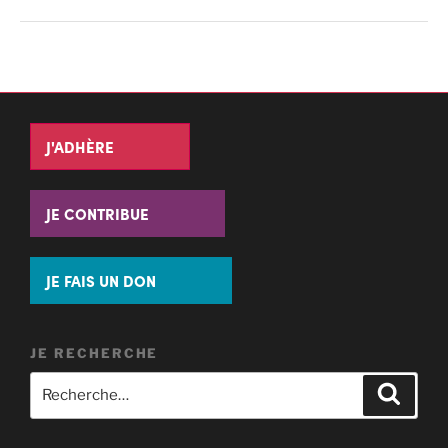
J'ADHÈRE
JE CONTRIBUE
JE FAIS UN DON
JE RECHERCHE