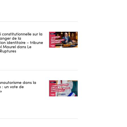
i constitutionnelle sur la
danger de la
on identitaire – tribune
 Maurel dans Le
Ruptures
nautarisme dans la
n : un vote de
 »