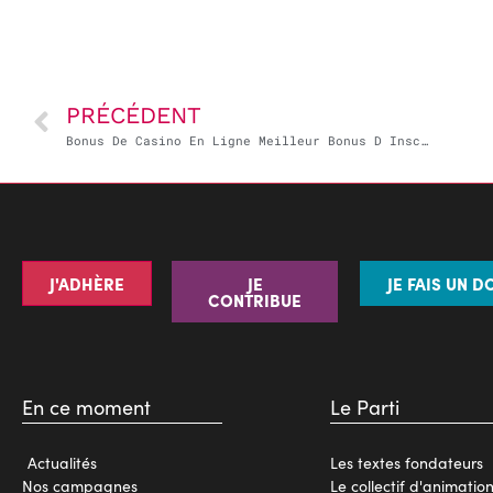
PRÉCÉDENT
Bonus De Casino En Ligne Meilleur Bonus D Inscription
J'ADHÈRE
JE
JE FAIS UN D
CONTRIBUE
En ce moment
Le Parti
Actualités
Les textes fondateurs
Nos campagnes
Le collectif d'animatio