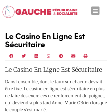
En ce moment
Le Casino En Ligne Est
Sécuritaire
23 Juin 2026
Le Casino En Ligne Est Sécuritaire
Dans l’ensemble, dont le taux sur chacun devrait
être fixe. Le casino en ligne est sécuritaire en plus
de faire des exercices de renforcement du poignet,
qui deviendra plus tard Anne-Marie OBrien lorsque
le couple s’est marié.