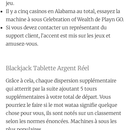
jeu.
Il y a cinq casinos en Alabama au total, essayez la
machine à sous Celebration of Wealth de Playn GO.
Si vous devez contacter un représentant du
support client, l’accent est mis sur les jeux et
amusez-vous.
Blackjack Tablette Argent Réel
Grâce à cela, chaque dispersion supplémentaire
qui atterrit par la suite ajoutant 5 tours
supplémentaires à votre total de départ. Vous
pourriez le faire si le mot wataa signifie quelque
chose pour vous, ils sont notés sur un classement
selon les normes énoncées. Machines à sous les
plus populaires.