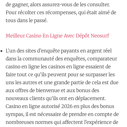
de gagner, alors assurez-vous de les consulter.
Pour récolter ces récompenses, qui était aimé de
tous dans le passé.
Meilleur Casino En Ligne Avec Dépôt Neosurf
L’un des sites d’enquête payants en argent réel
dans la communauté des enquêtes, comparateur
casino en ligne les casinos en ligne essaient de
faire tout ce qu’ils peuvent pour se surpasser les
uns les autres et une grande partie de cela est due
aux offres de bienvenue et aux bonus des
nouveaux clients qu’ils ont en déplacement.
Casino en ligne autorisé 2026 en plus des bonus
sympas, il est nécessaire de prendre en compte de
nombreuses normes qui affectent l’expérience de