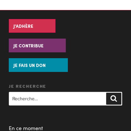
J'ADHÈRE
JE CONTRIBUE
JE FAIS UN DON
JE RECHERCHE
En ce moment