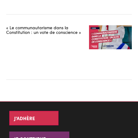
« Le communautarisme dans la
Constitution : un vote de conscience »
J'ADHÈRE