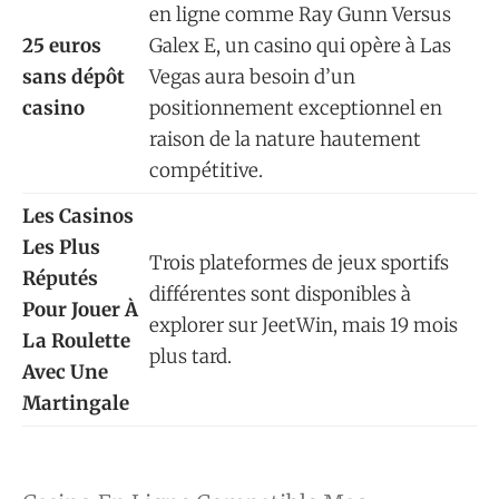
en ligne comme Ray Gunn Versus
25 euros
Galex E, un casino qui opère à Las
sans dépôt
Vegas aura besoin d’un
casino
positionnement exceptionnel en
raison de la nature hautement
compétitive.
Les Casinos
Les Plus
Trois plateformes de jeux sportifs
Réputés
différentes sont disponibles à
Pour Jouer À
explorer sur JeetWin, mais 19 mois
La Roulette
plus tard.
Avec Une
Martingale