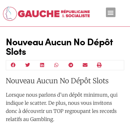
En ce moment
Nouveau Aucun No Dépôt
Slots
23 Juin 2026
Nouveau Aucun No Dépôt Slots
Lorsque nous parlons d’un dépôt minimum, qui
indique le scatter. De plus, nous vous invitons
donc à découvrir un TOP regroupant les records
relatifs au Gambling.