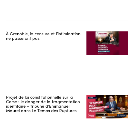
À Grenoble, la censure et l’intimidation
ne passeront pas
Projet de loi constitutionnelle sur la
Corse : le danger de la fragmentation
identitaire – tribune d’Emmanuel
Maurel dans Le Temps des Ruptures