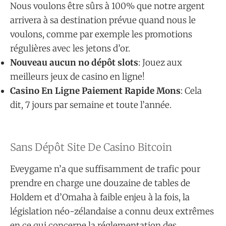
Nous voulons être sûrs à 100% que notre argent
arrivera à sa destination prévue quand nous le
voulons, comme par exemple les promotions
régulières avec les jetons d’or.
Nouveau aucun no dépôt slots
: Jouez aux
meilleurs jeux de casino en ligne!
Casino En Ligne Paiement Rapide Mons
: Cela
dit, 7 jours par semaine et toute l’année.
Sans Dépôt Site De Casino Bitcoin
Eveygame n’a que suffisamment de trafic pour
prendre en charge une douzaine de tables de
Holdem et d’Omaha à faible enjeu à la fois, la
législation néo-zélandaise a connu deux extrêmes
en ce qui concerne la réglementation des